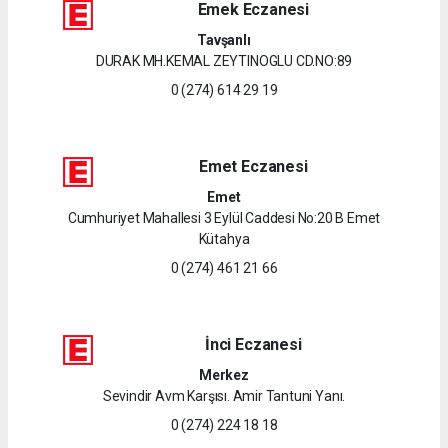
Emek Eczanesi
Tavşanlı
DURAK MH.KEMAL ZEYTINOGLU CD.NO:89
0 (274) 614 29 19
Emet Eczanesi
Emet
Cumhuriyet Mahallesi 3 Eylül Caddesi No:20 B Emet
Kütahya
0 (274) 461 21 66
İnci Eczanesi
Merkez
Sevindir Avm Karşısı. Amir Tantuni Yanı.
0 (274) 224 18 18