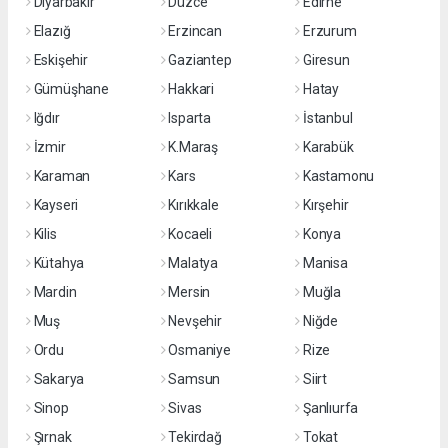
Diyarbakır
Düzce
Edirne
Elazığ
Erzincan
Erzurum
Eskişehir
Gaziantep
Giresun
Gümüşhane
Hakkari
Hatay
Iğdır
Isparta
İstanbul
İzmir
K.Maraş
Karabük
Karaman
Kars
Kastamonu
Kayseri
Kırıkkale
Kırşehir
Kilis
Kocaeli
Konya
Kütahya
Malatya
Manisa
Mardin
Mersin
Muğla
Muş
Nevşehir
Niğde
Ordu
Osmaniye
Rize
Sakarya
Samsun
Siirt
Sinop
Sivas
Şanlıurfa
Şırnak
Tekirdağ
Tokat