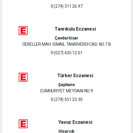
0 (274) 311 26 97
Tanrıkulu Eczanesi
Çavdarhisar
CERELLER MAH. ISMAIL TANRIVERDI CAD. NO:7 B
9 (027) 435 12 01
Türker Eczanesi
Şaphane
CUMHURIYET MEYDANI NO:9
0 (274) 551 23 30
Yavuz Eczanesi
Hisarcık