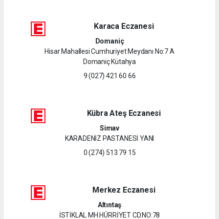
Karaca Eczanesi
Domaniç
Hisar Mahallesi Cumhuriyet Meydanı No:7 A
Domaniç Kütahya
9 (027) 421 60 66
Kübra Ateş Eczanesi
Simav
KARADENİZ PASTANESİ YANI
0 (274) 513 79 15
Merkez Eczanesi
Altıntaş
İSTİKLAL MH.HÜRRİYET CD.NO:78