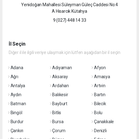
Yenidoğan Mahallesi Süleyman Güleç Caddesi No:4
A Hisarcık Kütahya
9 (027) 448 14 33
İl Seçin
Diğer il ile ilgili veriye ulaşmak için lütfen aşağıdan bir il seçin
Adana
Adıyaman
Afyon
Ağrı
Aksaray
Amasya
Antalya
Ardahan
Artvin
Aydın
Balıkesir
Bartın
Batman
Bayburt
Bilecik
Bingöl
Bitlis
Bolu
Burdur
Bursa
Çanakkale
Çankırı
Çorum
Denizli