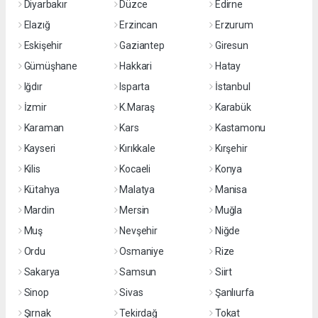
Diyarbakır
Düzce
Edirne
Elazığ
Erzincan
Erzurum
Eskişehir
Gaziantep
Giresun
Gümüşhane
Hakkari
Hatay
Iğdır
Isparta
İstanbul
İzmir
K.Maraş
Karabük
Karaman
Kars
Kastamonu
Kayseri
Kırıkkale
Kırşehir
Kilis
Kocaeli
Konya
Kütahya
Malatya
Manisa
Mardin
Mersin
Muğla
Muş
Nevşehir
Niğde
Ordu
Osmaniye
Rize
Sakarya
Samsun
Siirt
Sinop
Sivas
Şanlıurfa
Şırnak
Tekirdağ
Tokat