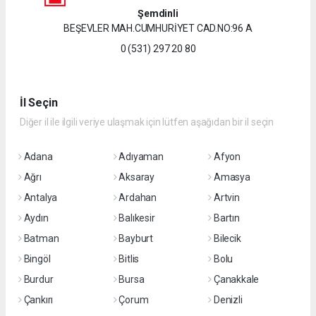
Şemdinli
BEŞEVLER MAH.CUMHURİYET CAD.NO:96 A
0 (531) 297 20 80
İl Seçin
Diğer il ile ilgili veriye ulaşmak için lütfen aşağıdan bir il seçin
Adana
Adıyaman
Afyon
Ağrı
Aksaray
Amasya
Antalya
Ardahan
Artvin
Aydın
Balıkesir
Bartın
Batman
Bayburt
Bilecik
Bingöl
Bitlis
Bolu
Burdur
Bursa
Çanakkale
Çankırı
Çorum
Denizli