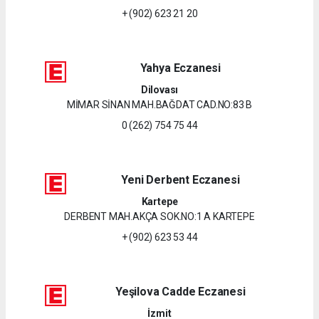
+ (902) 623 21 20
Yahya Eczanesi
Dilovası
MİMAR SİNAN MAH.BAĞDAT CAD.NO:83 B
0 (262) 754 75 44
Yeni Derbent Eczanesi
Kartepe
DERBENT MAH.AKÇA SOK.NO:1 A KARTEPE
+ (902) 623 53 44
Yeşilova Cadde Eczanesi
İzmit