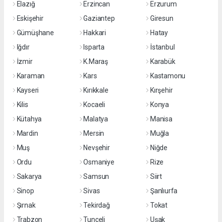
Elazığ
Erzincan
Erzurum
Eskişehir
Gaziantep
Giresun
Gümüşhane
Hakkari
Hatay
Iğdır
Isparta
İstanbul
İzmir
K.Maraş
Karabük
Karaman
Kars
Kastamonu
Kayseri
Kırıkkale
Kırşehir
Kilis
Kocaeli
Konya
Kütahya
Malatya
Manisa
Mardin
Mersin
Muğla
Muş
Nevşehir
Niğde
Ordu
Osmaniye
Rize
Sakarya
Samsun
Siirt
Sinop
Sivas
Şanlıurfa
Şırnak
Tekirdağ
Tokat
Trabzon
Tunceli
Uşak