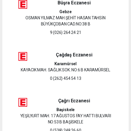
Büşra Eczanesi
Gebze
OSMAN YILMAZ MAH.ŞEHİT HASAN TAHSİN
BÜYÜKÇOBAN CAD.NO:38 B
9 (026) 264 24 21
Çağdaş Eczanesi
Karamürsel
KAYACIK MAH. SAĞLIK SOK. NO:6 B KARAMÜRSEL
0 (262) 454 54 13
Çağrı Eczanesi
Başiskele
YEŞİLYURT MAH. 17 AĞUSTOS FAY HATTI BULVARI
NO:53 B BAŞİSKELE
0 (538) 248 26 60