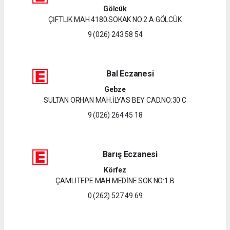
Gölcük
ÇİFTLİK MAH.4180.SOKAK NO:2 A GÖLCÜK
9 (026) 243 58 54
Bal Eczanesi
Gebze
SULTAN ORHAN MAH.İLYAS BEY CAD.NO:30 C
9 (026) 264 45 18
Barış Eczanesi
Körfez
ÇAMLITEPE MAH.MEDİNE SOK.NO:1 B
0 (262) 527 49 69