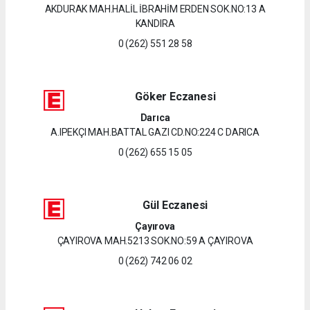
AKDURAK MAH.HALİL İBRAHİM ERDEN SOK.NO:13 A
KANDIRA
0 (262) 551 28 58
Göker Eczanesi
Darıca
A.IPEKÇI MAH.BATTAL GAZI CD.NO:224 C DARICA
0 (262) 655 15 05
Gül Eczanesi
Çayırova
ÇAYIROVA MAH.5213 SOK.NO:59 A ÇAYIROVA
0 (262) 742 06 02