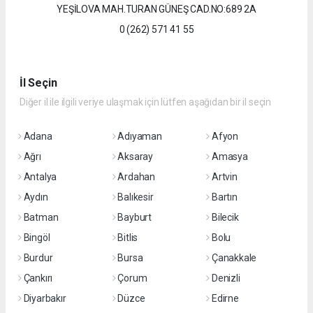
YEŞİLOVA MAH.TURAN GÜNEŞ CAD.NO:689 2A
0 (262) 571 41 55
İl Seçin
Diğer il ile ilgili veriye ulaşmak için lütfen aşağıdan bir il seçin
Adana
Adıyaman
Afyon
Ağrı
Aksaray
Amasya
Antalya
Ardahan
Artvin
Aydın
Balıkesir
Bartın
Batman
Bayburt
Bilecik
Bingöl
Bitlis
Bolu
Burdur
Bursa
Çanakkale
Çankırı
Çorum
Denizli
Diyarbakır
Düzce
Edirne