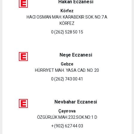
Hakan Eczanesi
Körfez
HACI OSMAN MAH. KARABEKIR SOK. NO:7 A
KÖRFEZ
0 (262) 528 50 15
Neşe Eczanesi
Gebze
HÜRRIYET MAH. YASA CAD. NO: 20
0 (262) 743 00 41
Nevbahar Eczanesi
Çayırova
ÖZGÜRLÜK MAH.232.SOK.NO:1 D
+ (902) 627 44 03