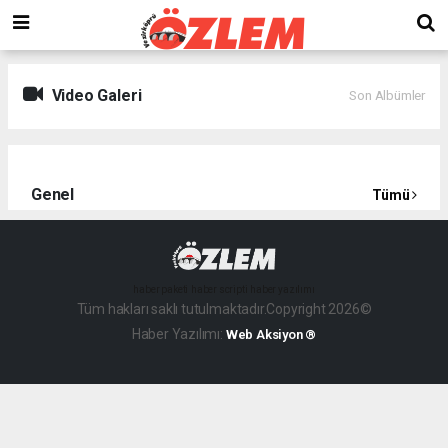
Video Galeri
Son Albümler
Genel
Tümü
haber paketi
haber scripti
haber yazılımı
Tüm hakları saklı tutulmaktadır.Copyright 2026©
Haber Yazılımı:
Web Aksiyon ®