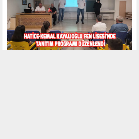
Hatice-Kemal Kayalıoğlu Fen Lisesi'nde Tanıtım Programı
Düzenlendi
Vezirköprü’de By Yasin Topçu Hizmete Açıldı