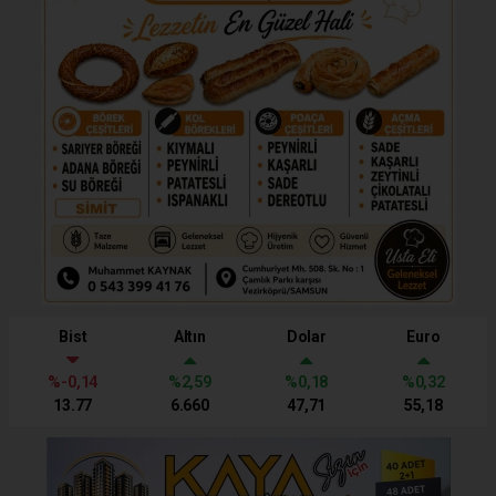
Bist
Altın
Dolar
Euro
%-0,14
%2,59
%0,18
%0,32
13.77
6.660
47,71
55,18