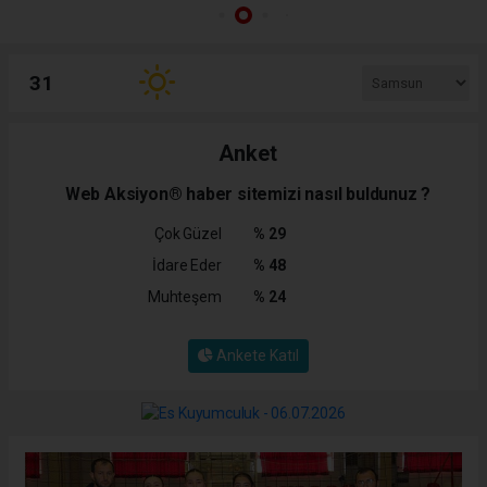
31
Anket
Web Aksiyon® haber sitemizi nasıl buldunuz ?
Çok Güzel
% 29
İdare Eder
% 48
Muhteşem
% 24
Ankete Katıl