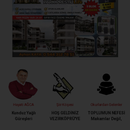
Şiir Köşesi
Okurlardan Gelenler
Prof. Dr. Hüseyin Kalkan
HOŞ GELDİNİZ
TOPLUMUN NEFESİ
Knidos'ta Yalnız
VEZİRKÖPRÜ'YE
Makamlar Değil,
Bırakılan Zaman
Hizmet Konuşsun