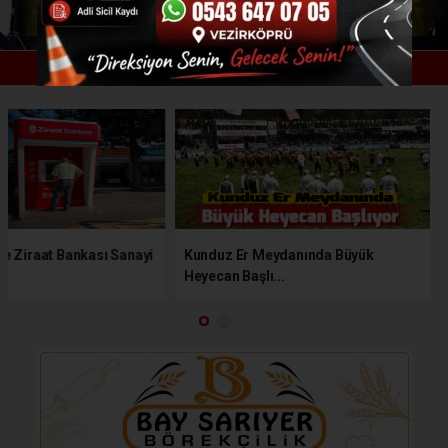
2
14
15
1
3
4
5
Vezirköprü’de Ziraat Bankası Sanayi
Kunduz Er Meydanında B
ATM'...
Heyecan Başlı...