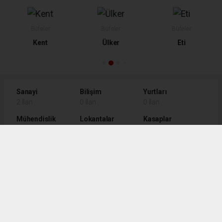
Büfeler
Büfeler
Bilgisayar - İnternet
Ülker
Eti
Web Aksiyon
Sanayi
Bilişim
Yurtları
2 İlan
0 İlan
0 İlan
Mühendislik
Lokantalar
Kasaplar
0 İlan
0 İlan
0 İlan
İnşaat
Hediyelik
Fotoğrafçılar
2 İlan
0 İlan
0 İlan
Emlakçılar
Elektrik
Dershaneler
0 İlan
0 İlan
0 İlan
Çicekciler
Cafeler
Büfeler
0 İlan
0 İlan
0 İlan