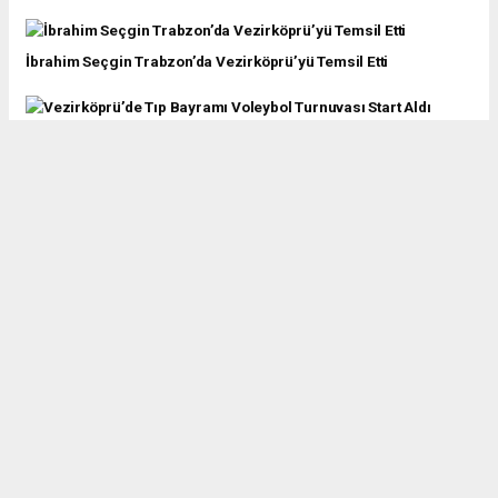
İbrahim Seçgin Trabzon’da Vezirköprü’yü Temsil Etti
Vezirköprü’de Tıp Bayramı Voleybol Turnuvası Start Aldı
Vezirköprü Güreşçilerden Samsun’da Madalya
Vezirköprülü Voleybolculara Çorum’da Destek