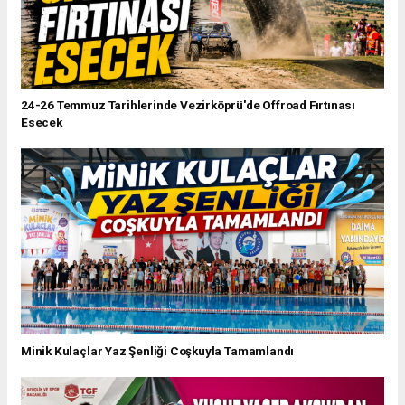
24-26 Temmuz Tarihlerinde Vezirköprü'de Offroad Fırtınası
Esecek
Minik Kulaçlar Yaz Şenliği Coşkuyla Tamamlandı