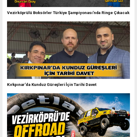
Vezirköprülü Boksörler Türkiye Şampiyonası'nda Ringe Çıkacak
Kırkpınar’da Kunduz Güreşleri İçin Tarihi Davet