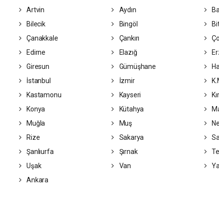
Artvin
Aydın
Ba
Bilecik
Bingöl
Bit
Çanakkale
Çankırı
Ç
Edirne
Elazığ
Er
Giresun
Gümüşhane
Ha
İstanbul
İzmir
K.
Kastamonu
Kayseri
Kı
Konya
Kütahya
Ma
Muğla
Muş
Ne
Rize
Sakarya
S
Şanlıurfa
Şırnak
Te
Uşak
Van
Ya
Ankara