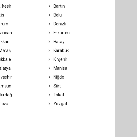
lıkesir
Bartın
lis
Bolu
orum
Denizli
zincan
Erzurum
kkari
Hatay
Maraş
Karabük
rıkkale
Kırşehir
latya
Manisa
vşehir
Niğde
amsun
Siirt
kirdağ
Tokat
lova
Yozgat