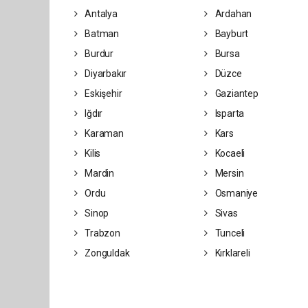
Antalya
Ardahan
Batman
Bayburt
Burdur
Bursa
Diyarbakır
Düzce
Eskişehir
Gaziantep
Iğdır
Isparta
Karaman
Kars
Kilis
Kocaeli
Mardin
Mersin
Ordu
Osmaniye
Sinop
Sivas
Trabzon
Tunceli
Zonguldak
Kırklareli