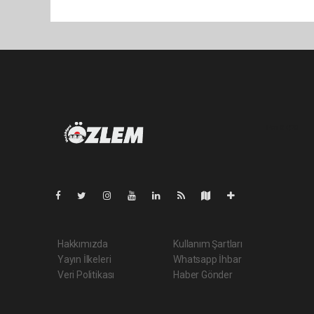
Pro-0.028
Hakkımızda
Kullanım Şartları
Yayın İlkeleri
Whatsapp İhbar
Veri Politikası
Haber Gönder