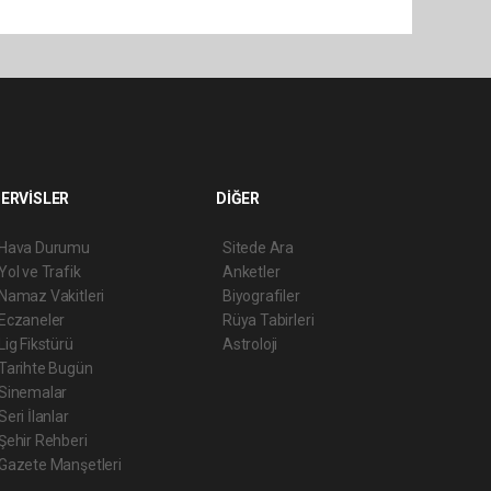
ERVİSLER
DİĞER
Hava Durumu
Sitede Ara
Yol ve Trafik
Anketler
Namaz Vakitleri
Biyografiler
Eczaneler
Rüya Tabirleri
Lig Fikstürü
Astroloji
Tarihte Bugün
Sinemalar
Seri İlanlar
Şehir Rehberi
Gazete Manşetleri