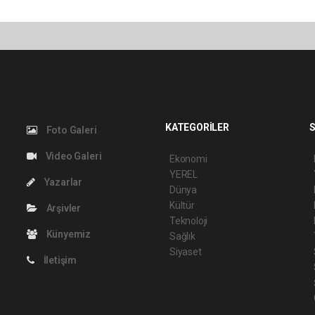
KATEGORİLER
S
Foto Galeri
Video Galeri
Ekonomi
YEREL
Yazarlar
Dünya
Kültür
Arşivler
Teknoloji
Künyemiz
Sağlık
Siyaset
İletişim