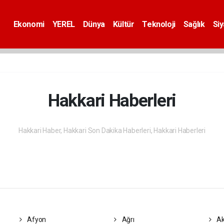
Ekonomi
YEREL
Dünya
Kültür
Teknoloji
Sağlık
Si
Hakkari Haberleri
Hakkari Haber, Hakkari Son Dakika Haberleri, Hakkari Haberleri
Afyon
Ağrı
Ak