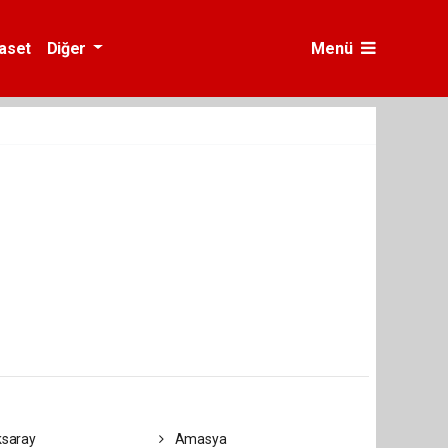
yaset
Diğer
Menü
saray
Amasya