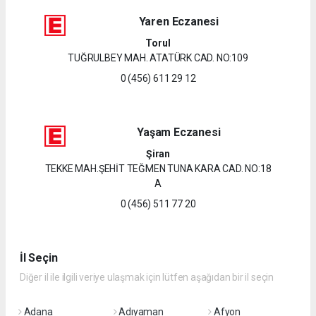
Yaren Eczanesi
Torul
TUĞRULBEY MAH. ATATÜRK CAD. NO:109
0 (456) 611 29 12
Yaşam Eczanesi
Şiran
TEKKE MAH.ŞEHİT TEĞMEN TUNA KARA CAD. NO:18
A
0 (456) 511 77 20
İl Seçin
Diğer il ile ilgili veriye ulaşmak için lütfen aşağıdan bir il seçin
Adana
Adıyaman
Afyon