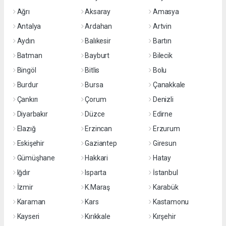
Ağrı
Aksaray
Amasya
Antalya
Ardahan
Artvin
Aydın
Balıkesir
Bartın
Batman
Bayburt
Bilecik
Bingöl
Bitlis
Bolu
Burdur
Bursa
Çanakkale
Çankırı
Çorum
Denizli
Diyarbakır
Düzce
Edirne
Elazığ
Erzincan
Erzurum
Eskişehir
Gaziantep
Giresun
Gümüşhane
Hakkari
Hatay
Iğdır
Isparta
İstanbul
İzmir
K.Maraş
Karabük
Karaman
Kars
Kastamonu
Kayseri
Kırıkkale
Kırşehir