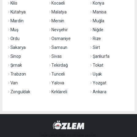
Kilis
Kocaeli
Konya
Kütahya
Malatya
Manisa
Mardin
Mersin
Muğla
Muş
Nevşehir
Niğde
Ordu
Osmaniye
Rize
Sakarya
Samsun
Siirt
Sinop
Sivas
Şanlıurfa
Şırnak
Tekirdağ
Tokat
Trabzon
Tunceli
Uşak
Van
Yalova
Yozgat
Zonguldak
Kırklareli
Ankara
haber paketi
haber scripti
haber yazılımı