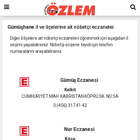
Gümüşhane
il ve ilçelerine ait nöbetçi eczaneler.
Diğer il ilçelere ait nöbetçi eczaneleri öğrenmek için aşağıdan il
seçimi yapabilirsiniz. Nöbetçi eczene teyidi için telefon
numaralarını arayabilirsiniz.
Gümüş Eczanesi
Kelkit
CUMHURİYET MAH. KABRİSTAN KÖPRÜ SK. NO:5A
0 (456) 317 41 42
Nur Eczanesi
Köse