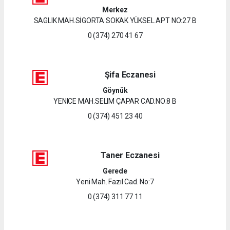
Merkez
SAGLIK MAH.SİGORTA SOKAK YÜKSEL APT NO:27 B
0 (374) 270 41 67
Şifa Eczanesi
Göynük
YENICE MAH.SELIM ÇAPAR CAD.NO:8 B
0 (374) 451 23 40
Taner Eczanesi
Gerede
Yeni Mah. Fazıl Cad. No:7
0 (374) 311 77 11