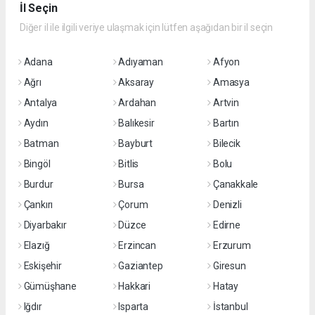
İl Seçin
Diğer il ile ilgili veriye ulaşmak için lütfen aşağıdan bir il seçin
Adana
Adıyaman
Afyon
Ağrı
Aksaray
Amasya
Antalya
Ardahan
Artvin
Aydın
Balıkesir
Bartın
Batman
Bayburt
Bilecik
Bingöl
Bitlis
Bolu
Burdur
Bursa
Çanakkale
Çankırı
Çorum
Denizli
Diyarbakır
Düzce
Edirne
Elazığ
Erzincan
Erzurum
Eskişehir
Gaziantep
Giresun
Gümüşhane
Hakkari
Hatay
Iğdır
Isparta
İstanbul