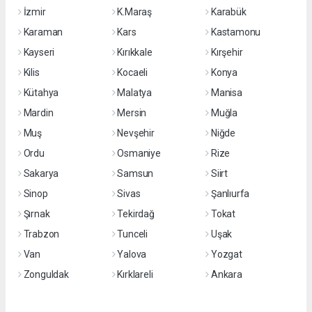
İzmir
K.Maraş
Karabük
Karaman
Kars
Kastamonu
Kayseri
Kırıkkale
Kırşehir
Kilis
Kocaeli
Konya
Kütahya
Malatya
Manisa
Mardin
Mersin
Muğla
Muş
Nevşehir
Niğde
Ordu
Osmaniye
Rize
Sakarya
Samsun
Siirt
Sinop
Sivas
Şanlıurfa
Şırnak
Tekirdağ
Tokat
Trabzon
Tunceli
Uşak
Van
Yalova
Yozgat
Zonguldak
Kırklareli
Ankara