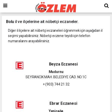
Bolu
il ve ilçelerine ait nöbetçi eczaneler.
Diğer il ilçelere ait nöbetçi eczaneleri öğrenmek için aşağıdan il
seçimi yapabilirsiniz. Nöbetçi eczene teyidi için telefon
numaralarını arayabilirsiniz.
Beyza Eczanesi
Mudurnu
SEYRANCIK MAH. BELEDİYE CAD. NO.1C
+ (903) 744 21 32
Ebrar Eczanesi
Yeniçağa