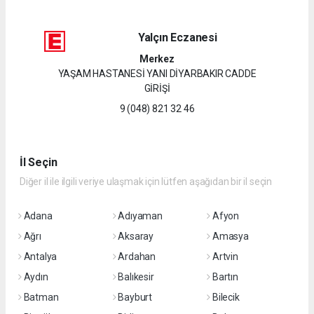
Yalçın Eczanesi
Merkez
YAŞAM HASTANESİ YANI DİYARBAKIR CADDE
GİRİŞİ
9 (048) 821 32 46
İl Seçin
Diğer il ile ilgili veriye ulaşmak için lütfen aşağıdan bir il seçin
Adana
Adıyaman
Afyon
Ağrı
Aksaray
Amasya
Antalya
Ardahan
Artvin
Aydın
Balıkesir
Bartın
Batman
Bayburt
Bilecik