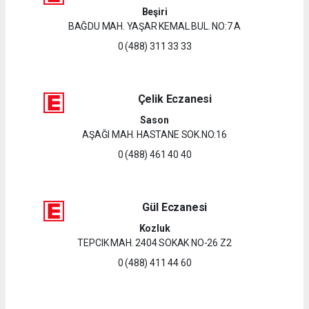
Beşiri
BAĞDU MAH. YAŞAR KEMAL BUL. NO:7 A
0 (488) 311 33 33
Çelik Eczanesi
Sason
AŞAĞI MAH. HASTANE SOK.NO:16
0 (488) 461 40 40
Gül Eczanesi
Kozluk
TEPCIK MAH. 2404 SOKAK NO-26 Z2
0 (488) 411 44 60