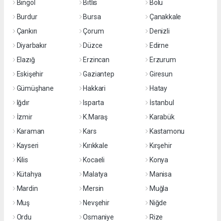
Bingöl
Bitlis
Bolu
Burdur
Bursa
Çanakkale
Çankırı
Çorum
Denizli
Diyarbakır
Düzce
Edirne
Elazığ
Erzincan
Erzurum
Eskişehir
Gaziantep
Giresun
Gümüşhane
Hakkari
Hatay
Iğdır
Isparta
İstanbul
İzmir
K.Maraş
Karabük
Karaman
Kars
Kastamonu
Kayseri
Kırıkkale
Kırşehir
Kilis
Kocaeli
Konya
Kütahya
Malatya
Manisa
Mardin
Mersin
Muğla
Muş
Nevşehir
Niğde
Ordu
Osmaniye
Rize