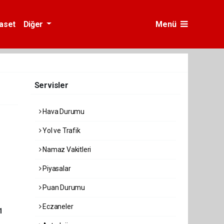
yaset
Diğer
Menü
Servisler
Hava Durumu
Yol ve Trafik
Namaz Vakitleri
Piyasalar
Puan Durumu
Eczaneler
1