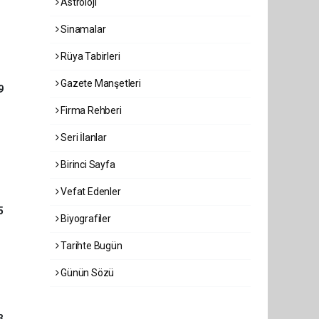
Astroloji
Sinamalar
Rüya Tabirleri
Gazete Manşetleri
9
Firma Rehberi
Seri İlanlar
Birinci Sayfa
Vefat Edenler
5
Biyografiler
Tarihte Bugün
Günün Sözü
3