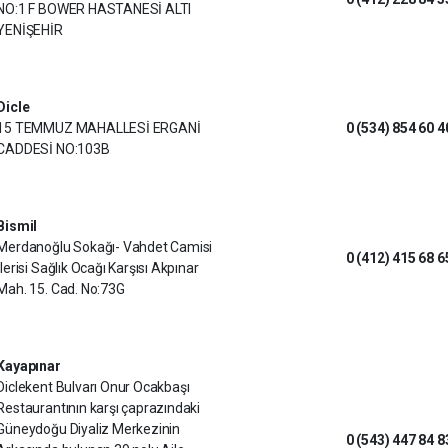
NO:1 F BOWER HASTANESİ ALTI
YENİŞEHİR
Dicle
15 TEMMUZ MAHALLESİ ERGANİ
0 (534) 854 60 4
CADDESİ NO:103B
Bismil
Merdanoğlu Sokağı- Vahdet Camisi
0 (412) 415 68 6
İlerisi Sağlık Ocağı Karşısı Akpınar
Mah. 15. Cad. No:73G
Kayapınar
Diclekent Bulvarı Onur Ocakbaşı
Restaurantının karşı çaprazındaki
Güneydoğu Diyaliz Merkezinin
0 (543) 447 84 8