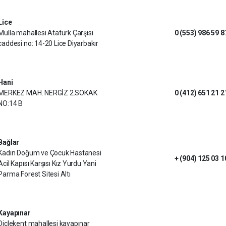
Lice
Mulla mahallesi Atatürk Çarşısı
0 (553) 986 59 8
caddesi no: 14-20 Lice Diyarbakır
Hani
MERKEZ MAH. NERGİZ 2.SOKAK
0 (412) 651 21 2
NO:14 B
Bağlar
Kadın Doğum ve Çocuk Hastanesi
+ (904) 125 03 1
Acil Kapısı Karşısı Kız Yurdu Yani
Parma Forest Sitesi Altı
Kayapınar
Diclekent mahallesi kayapınar