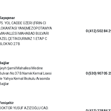
Kayapınar
75. YOL CADDE ÜZERİ (FIRIN-Cİ
LOKANTASI YANI)MEZOPOTAMYA
0 (412) 502 84 2
MAHALLESİ MAHABAD BULVARI
AZEL ÇETİN DURMAZ 1.ETAP C
BLOK NO:27 B
Bağlar
Şeyh Şamil Mahallesi Medine
Bulvarı No:37 B Namık Kemal Lisesi
0 (530) 907 05 2
ile Yahya Kemal İlkokulu Arasında
Bağlar
Yenişehir
DOKTOR YUSUF AZİZOĞLU CAD.
0 (412) 228 84 3