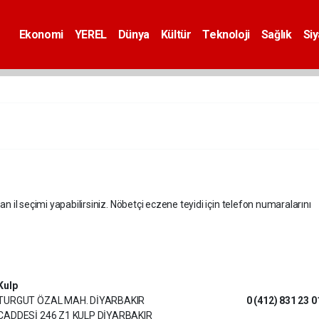
Ekonomi
YEREL
Dünya
Kültür
Teknoloji
Sağlık
Si
an il seçimi yapabilirsiniz. Nöbetçi eczene teyidi için telefon numaralarını
Kulp
TURGUT ÖZAL MAH. DİYARBAKIR
0 (412) 831 23 0
CADDESİ 246 Z1 KULP DİYARBAKIR