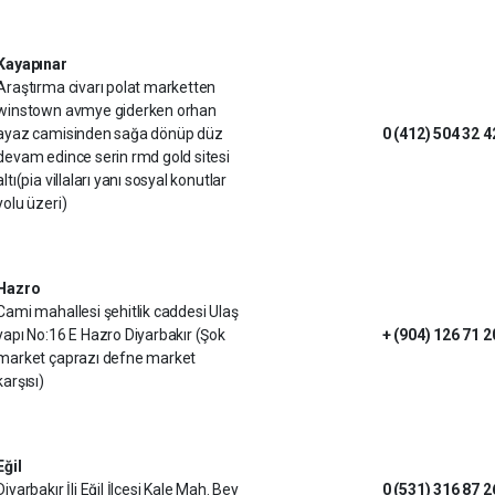
Kayapınar
Araştırma civarı polat marketten
winstown avmye giderken orhan
ayaz camisinden sağa dönüp düz
0 (412) 504 32 4
devam edince serin rmd gold sitesi
altı(pia villaları yanı sosyal konutlar
yolu üzeri)
Hazro
Cami mahallesi şehitlik caddesi Ulaş
yapı No:16 E Hazro Diyarbakır (Şok
+ (904) 126 71 2
market çaprazı defne market
karşısı)
Eğil
Diyarbakır İli Eğil İlçesi Kale Mah. Bey
0 (531) 316 87 2