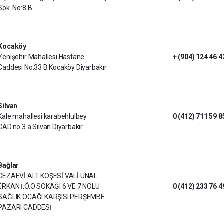
Sok. No:8 B
Kocaköy
Yenişehir Mahallesi Hastane
+ (904) 124 46 4
Caddesi No:33 B Kocaköy Diyarbakır
Silvan
Kale mahallesi karabehlulbey
0 (412) 711 59 8
CAD.no 3 a Silvan Diyarbakır
Bağlar
CEZAEVİ ALT KÖŞESİ VALİ ÜNAL
ERKAN İ.Ö.O SOKAĞI 6 VE 7 NOLU
0 (412) 233 76 4
SAĞLIK OCAĞI KARŞISI PERŞEMBE
PAZARI CADDESİ