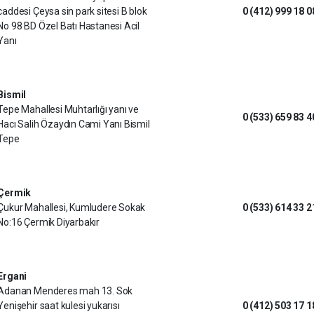
caddesi Çeysa sin park sitesi B blok
0 (412) 999 18 0
No 98 BD Özel Batı Hastanesi Acil
Yanı
Bismil
Tepe Mahallesi Muhtarlığı yanı ve
0 (533) 659 83 4
Hacı Salih Özaydın Cami Yanı Bismil
Tepe
Çermik
Çukur Mahallesi, Kumludere Sokak
0 (533) 614 33 2
No:16 Çermik Diyarbakır
Ergani
Adanan Menderes mah 13. Sok
Yenişehir saat kulesi yukarısı
0 (412) 503 17 1