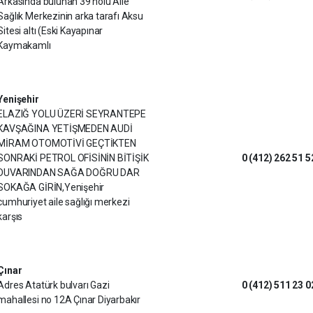
Arkasında bulunan 39 nolu Aile
Sağlık Merkezinin arka tarafı Aksu
Sitesi altı (Eski Kayapınar
Kaymakamlı
Yenişehir
ELAZIĞ YOLU ÜZERİ SEYRANTEPE
KAVŞAĞINA YETİŞMEDEN AUDİ
MİRAM OTOMOTİVİ GEÇTİKTEN
SONRAKİ PETROL OFİSİNİN BİTİŞİK
0 (412) 262 51 5
DUVARINDAN SAĞA DOĞRU DAR
SOKAĞA GİRİN,Yenişehir
cumhuriyet aile sağlığı merkezi
karşıs
Çınar
Adres Atatürk bulvarı Gazi
0 (412) 511 23 0
mahallesi no 12A Çınar Diyarbakır