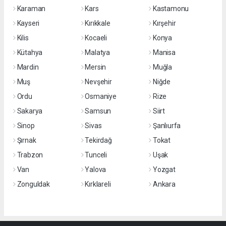
Karaman
Kars
Kastamonu
Kayseri
Kırıkkale
Kırşehir
Kilis
Kocaeli
Konya
Kütahya
Malatya
Manisa
Mardin
Mersin
Muğla
Muş
Nevşehir
Niğde
Ordu
Osmaniye
Rize
Sakarya
Samsun
Siirt
Sinop
Sivas
Şanlıurfa
Şırnak
Tekirdağ
Tokat
Trabzon
Tunceli
Uşak
Van
Yalova
Yozgat
Zonguldak
Kırklareli
Ankara