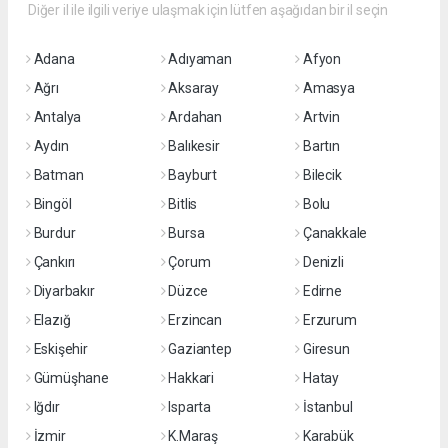
Diğer il ile ilgili veriye ulaşmak için lütfen aşağıdan bir il seçin
Adana
Adıyaman
Afyon
Ağrı
Aksaray
Amasya
Antalya
Ardahan
Artvin
Aydın
Balıkesir
Bartın
Batman
Bayburt
Bilecik
Bingöl
Bitlis
Bolu
Burdur
Bursa
Çanakkale
Çankırı
Çorum
Denizli
Diyarbakır
Düzce
Edirne
Elazığ
Erzincan
Erzurum
Eskişehir
Gaziantep
Giresun
Gümüşhane
Hakkari
Hatay
Iğdır
Isparta
İstanbul
İzmir
K.Maraş
Karabük