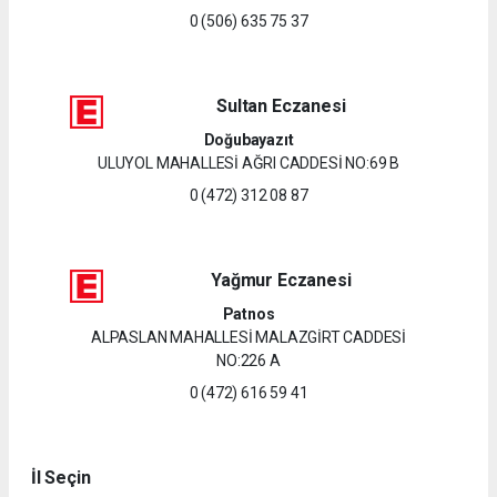
0 (506) 635 75 37
Sultan Eczanesi
Doğubayazıt
ULUYOL MAHALLESİ AĞRI CADDESİ NO:69 B
0 (472) 312 08 87
Yağmur Eczanesi
Patnos
ALPASLAN MAHALLESİ MALAZGİRT CADDESİ
NO:226 A
0 (472) 616 59 41
İl Seçin