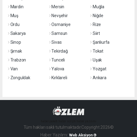
Mardin
Mersin
Muğla
Muş
Nevşehir
Niğde
Ordu
Osmaniye
Rize
Sakarya
Samsun
Siirt
Sinop
Sivas
Şanlıurfa
Şırnak
Tekirdağ
Tokat
Trabzon
Tunceli
Uşak
Van
Yalova
Yozgat
Zonguldak
Kırklareli
Ankara
haber paketi
haber scripti
haber yazılımı
Tüm hakları saklı tutulmaktadır.Copyright 2026©
Haber Yazılımı:
Web Aksiyon ®