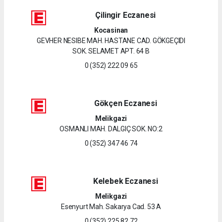
Çilingir Eczanesi
Kocasinan
GEVHER NESIBE MAH. HASTANE CAD. GÖKGEÇIDI
SOK. SELAMET APT. 64 B
0 (352) 222 09 65
Gökçen Eczanesi
Melikgazi
OSMANLI MAH. DALGIÇ SOK. NO:2
0 (352) 347 46 74
Kelebek Eczanesi
Melikgazi
Esenyurt Mah. Sakarya Cad. 53 A
0 (352) 225 82 72