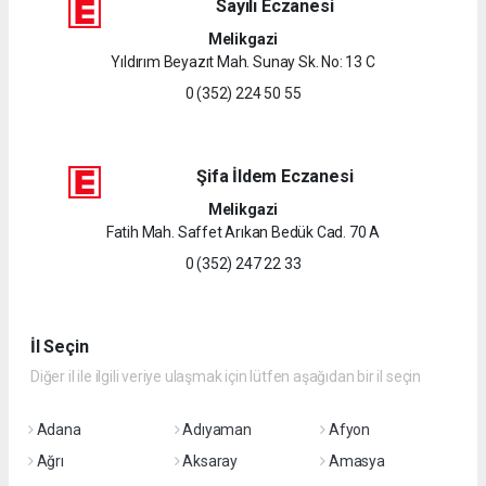
Sayılı Eczanesi
Melikgazi
Yıldırım Beyazıt Mah. Sunay Sk. No: 13 C
0 (352) 224 50 55
Şifa İldem Eczanesi
Melikgazi
Fatih Mah. Saffet Arıkan Bedük Cad. 70 A
0 (352) 247 22 33
İl Seçin
Diğer il ile ilgili veriye ulaşmak için lütfen aşağıdan bir il seçin
Adana
Adıyaman
Afyon
Ağrı
Aksaray
Amasya