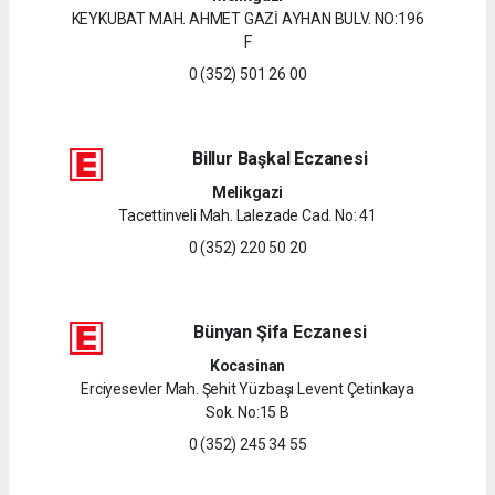
KEYKUBAT MAH. AHMET GAZİ AYHAN BULV. NO:196
F
0 (352) 501 26 00
Billur Başkal Eczanesi
Melikgazi
Tacettinveli Mah. Lalezade Cad. No: 41
0 (352) 220 50 20
Bünyan Şifa Eczanesi
Kocasinan
Erciyesevler Mah. Şehit Yüzbaşı Levent Çetinkaya
Sok. No:15 B
0 (352) 245 34 55