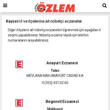
Kayseri
il ve ilçelerine ait nöbetçi eczaneler.
Diğer il ilçelere ait nöbetçi eczaneleri öğrenmek için aşağıdan il
seçimi yapabilirsiniz. Nöbetçi eczene teyidi için telefon
numaralarını arayabilirsiniz.
Anayurt Eczanesi
Talas
MEVLANA MAH.ANAYURT CAD.N0:4 A
0 (352) 431 02 60
Begonvil Eczanesi
Melikgazi