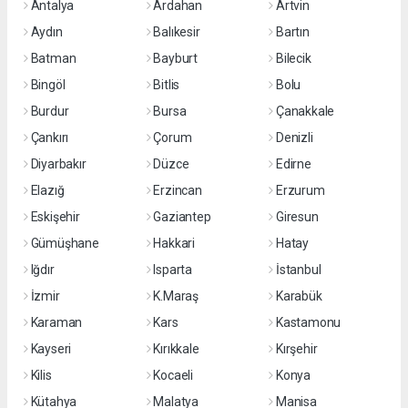
Antalya
Ardahan
Artvin
Aydın
Balıkesir
Bartın
Batman
Bayburt
Bilecik
Bingöl
Bitlis
Bolu
Burdur
Bursa
Çanakkale
Çankırı
Çorum
Denizli
Diyarbakır
Düzce
Edirne
Elazığ
Erzincan
Erzurum
Eskişehir
Gaziantep
Giresun
Gümüşhane
Hakkari
Hatay
Iğdır
Isparta
İstanbul
İzmir
K.Maraş
Karabük
Karaman
Kars
Kastamonu
Kayseri
Kırıkkale
Kırşehir
Kilis
Kocaeli
Konya
Kütahya
Malatya
Manisa