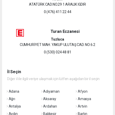
ATATÜRK CAD.NO.29 1 ARALIK IGDIR
0 (476) 411 22 44
Turan Eczanesi
Tuzluca
CUMHURİYET MAH. YAKUP ULUTAŞ CAD. NO:6 2
0 (530) 024 48 81
İl Seçin
Diğer il ile ilgili veriye ulaşmak için lütfen aşağıdan bir il seçin
Adana
Adıyaman
Afyon
Ağrı
Aksaray
Amasya
Antalya
Ardahan
Artvin
Aydın
Balıkesir
Bartın