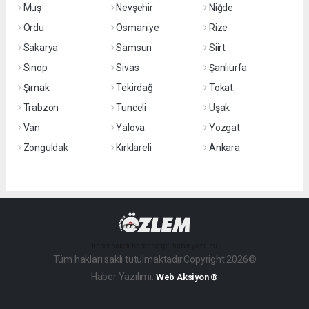
Muş
Nevşehir
Niğde
Ordu
Osmaniye
Rize
Sakarya
Samsun
Siirt
Sinop
Sivas
Şanlıurfa
Şırnak
Tekirdağ
Tokat
Trabzon
Tunceli
Uşak
Van
Yalova
Yozgat
Zonguldak
Kırklareli
Ankara
haber paketi
haber scripti
haber yazılımı
Tüm hakları saklı tutulmaktadır.Copyright 2026©
Haber Yazılımı:
Web Aksiyon ®