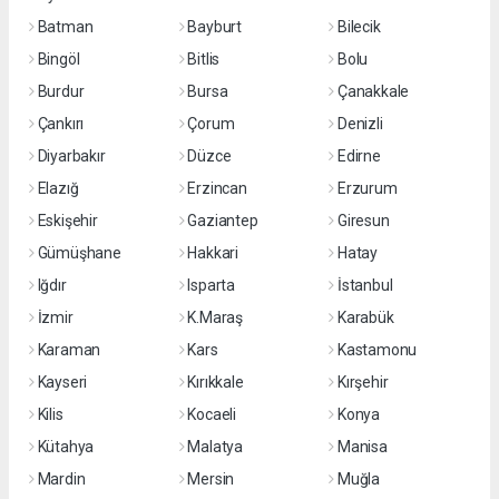
Batman
Bayburt
Bilecik
Bingöl
Bitlis
Bolu
Burdur
Bursa
Çanakkale
Çankırı
Çorum
Denizli
Diyarbakır
Düzce
Edirne
Elazığ
Erzincan
Erzurum
Eskişehir
Gaziantep
Giresun
Gümüşhane
Hakkari
Hatay
Iğdır
Isparta
İstanbul
İzmir
K.Maraş
Karabük
Karaman
Kars
Kastamonu
Kayseri
Kırıkkale
Kırşehir
Kilis
Kocaeli
Konya
Kütahya
Malatya
Manisa
Mardin
Mersin
Muğla