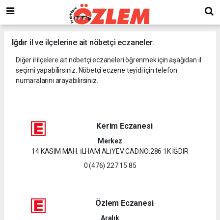
Iğdır
il ve ilçelerine ait nöbetçi eczaneler.
Diğer il ilçelere ait nöbetçi eczaneleri öğrenmek için aşağıdan il
seçimi yapabilirsiniz. Nöbetçi eczene teyidi için telefon
numaralarını arayabilirsiniz.
Kerim Eczanesi
Merkez
14 KASIM MAH. İLHAM ALİYEV CAD.NO:286 1K IĞDIR
0 (476) 227 15 85
Özlem Eczanesi
Aralık