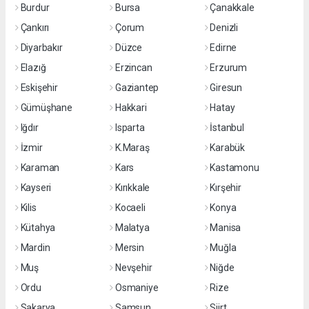
Burdur
Bursa
Çanakkale
Çankırı
Çorum
Denizli
Diyarbakır
Düzce
Edirne
Elazığ
Erzincan
Erzurum
Eskişehir
Gaziantep
Giresun
Gümüşhane
Hakkari
Hatay
Iğdır
Isparta
İstanbul
İzmir
K.Maraş
Karabük
Karaman
Kars
Kastamonu
Kayseri
Kırıkkale
Kırşehir
Kilis
Kocaeli
Konya
Kütahya
Malatya
Manisa
Mardin
Mersin
Muğla
Muş
Nevşehir
Niğde
Ordu
Osmaniye
Rize
Sakarya
Samsun
Siirt