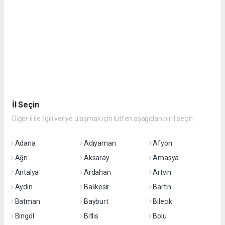
İl Seçin
Diğer il ile ilgili veriye ulaşmak için lütfen aşağıdan bir il seçin
Adana
Adıyaman
Afyon
Ağrı
Aksaray
Amasya
Antalya
Ardahan
Artvin
Aydın
Balıkesir
Bartın
Batman
Bayburt
Bilecik
Bingöl
Bitlis
Bolu