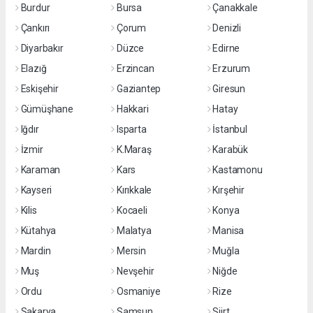
Burdur
Bursa
Çanakkale
Çankırı
Çorum
Denizli
Diyarbakır
Düzce
Edirne
Elazığ
Erzincan
Erzurum
Eskişehir
Gaziantep
Giresun
Gümüşhane
Hakkari
Hatay
Iğdır
Isparta
İstanbul
İzmir
K.Maraş
Karabük
Karaman
Kars
Kastamonu
Kayseri
Kırıkkale
Kırşehir
Kilis
Kocaeli
Konya
Kütahya
Malatya
Manisa
Mardin
Mersin
Muğla
Muş
Nevşehir
Niğde
Ordu
Osmaniye
Rize
Sakarya
Samsun
Siirt