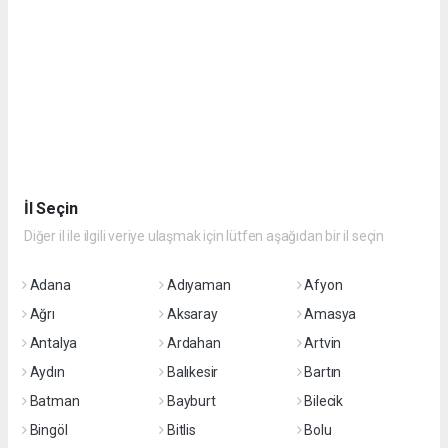
İl Seçin
Diğer il ile ilgili veriye ulaşmak için lütfen aşağıdan bir il seçin
Adana
Adıyaman
Afyon
Ağrı
Aksaray
Amasya
Antalya
Ardahan
Artvin
Aydın
Balıkesir
Bartın
Batman
Bayburt
Bilecik
Bingöl
Bitlis
Bolu