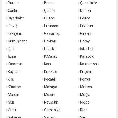
Burdur
Bursa
Çanakkale
Çankırı
Çorum
Denizli
Diyarbakır
Düzce
Edirne
Elazığ
Erzincan
Erzurum
Eskişehir
Gaziantep
Giresun
Gümüşhane
Hakkari
Hatay
Iğdır
Isparta
İstanbul
İzmir
K.Maraş
Karabük
Karaman
Kars
Kastamonu
Kayseri
Kırıkkale
Kırşehir
Kilis
Kocaeli
Konya
Kütahya
Malatya
Manisa
Mardin
Mersin
Muğla
Muş
Nevşehir
Niğde
Ordu
Osmaniye
Rize
Sakarya
Samsun
Siirt