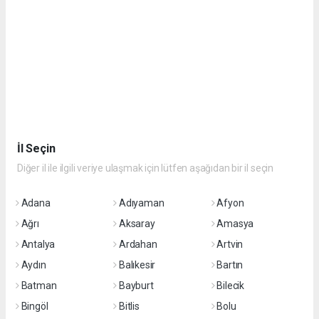
İl Seçin
Diğer il ile ilgili veriye ulaşmak için lütfen aşağıdan bir il seçin
Adana
Adıyaman
Afyon
Ağrı
Aksaray
Amasya
Antalya
Ardahan
Artvin
Aydın
Balıkesir
Bartın
Batman
Bayburt
Bilecik
Bingöl
Bitlis
Bolu