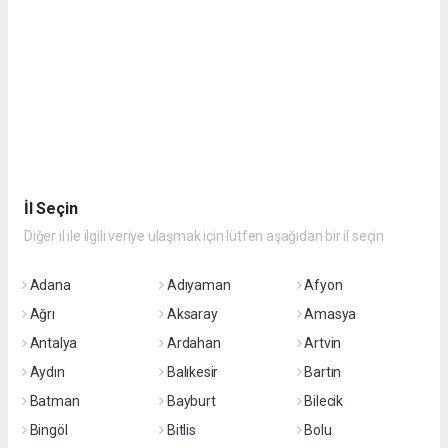
İl Seçin
Diğer il ile ilgili veriye ulaşmak için lütfen aşağıdan bir il seçin
Adana
Adıyaman
Afyon
Ağrı
Aksaray
Amasya
Antalya
Ardahan
Artvin
Aydın
Balıkesir
Bartın
Batman
Bayburt
Bilecik
Bingöl
Bitlis
Bolu