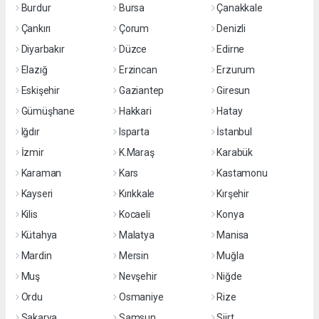
Burdur
Bursa
Çanakkale
Çankırı
Çorum
Denizli
Diyarbakır
Düzce
Edirne
Elazığ
Erzincan
Erzurum
Eskişehir
Gaziantep
Giresun
Gümüşhane
Hakkari
Hatay
Iğdır
Isparta
İstanbul
İzmir
K.Maraş
Karabük
Karaman
Kars
Kastamonu
Kayseri
Kırıkkale
Kırşehir
Kilis
Kocaeli
Konya
Kütahya
Malatya
Manisa
Mardin
Mersin
Muğla
Muş
Nevşehir
Niğde
Ordu
Osmaniye
Rize
Sakarya
Samsun
Siirt