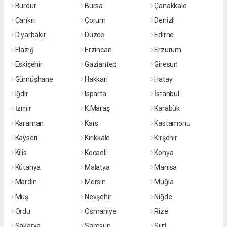
Burdur
Bursa
Çanakkale
Çankırı
Çorum
Denizli
Diyarbakır
Düzce
Edirne
Elazığ
Erzincan
Erzurum
Eskişehir
Gaziantep
Giresun
Gümüşhane
Hakkari
Hatay
Iğdır
Isparta
İstanbul
İzmir
K.Maraş
Karabük
Karaman
Kars
Kastamonu
Kayseri
Kırıkkale
Kırşehir
Kilis
Kocaeli
Konya
Kütahya
Malatya
Manisa
Mardin
Mersin
Muğla
Muş
Nevşehir
Niğde
Ordu
Osmaniye
Rize
Sakarya
Samsun
Siirt