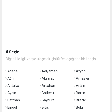
İl Seçin
Diğer il ile ilgili veriye ulaşmak için lütfen aşağıdan bir il seçin
Adana
Adıyaman
Afyon
Ağrı
Aksaray
Amasya
Antalya
Ardahan
Artvin
Aydın
Balıkesir
Bartın
Batman
Bayburt
Bilecik
Bingöl
Bitlis
Bolu