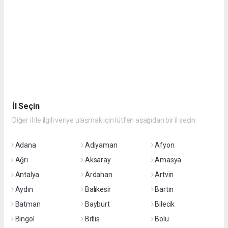
İl Seçin
Diğer il ile ilgili veriye ulaşmak için lütfen aşağıdan bir il seçin
Adana
Adıyaman
Afyon
Ağrı
Aksaray
Amasya
Antalya
Ardahan
Artvin
Aydın
Balıkesir
Bartın
Batman
Bayburt
Bilecik
Bingöl
Bitlis
Bolu