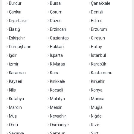
Burdur
Bursa
Çanakkale
Çankırı
Çorum
Denizli
Diyarbakır
Düzce
Edirne
Elazığ
Erzincan
Erzurum
Eskişehir
Gaziantep
Giresun
Gümüşhane
Hakkari
Hatay
Iğdır
Isparta
İstanbul
İzmir
K.Maraş
Karabük
Karaman
Kars
Kastamonu
Kayseri
Kırıkkale
Kırşehir
Kilis
Kocaeli
Konya
Kütahya
Malatya
Manisa
Mardin
Mersin
Muğla
Muş
Nevşehir
Niğde
Ordu
Osmaniye
Rize
Sakarya
Samsun
Siirt