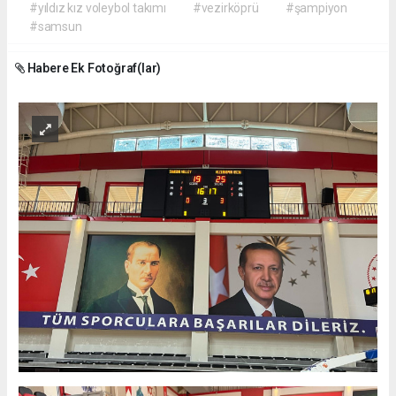
#yıldız kız voleybol takımı
#vezirköprü
#şampiyon
#samsun
Habere Ek Fotoğraf(lar)