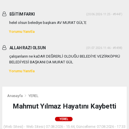
EĞİTİM FARKI
(20.06.2026 11:25 - #9447)
helel olsun belediye başkanı AV MURAT GÜL'E
Yorumu Yanıtla
ALLAH RAZI OLSUN
(01.07.2026 11:46 - #9498)
çalışanların ne kaDAR DEĞRERLİ OLDUĞU BELEDİYE VEZİRKÖPRÜ
BELEDİYESİ BAŞKANI DA MURAT GÜL
Yorumu Yanıtla
Anasayfa
YEREL
Mahmut Yılmaz Hayatını Kaybetti
YEREL
(Web Sitesi) - Web Sitesi | 07.08.2026 - 15:44, Güncelleme: 07.08.2026 - 17:33