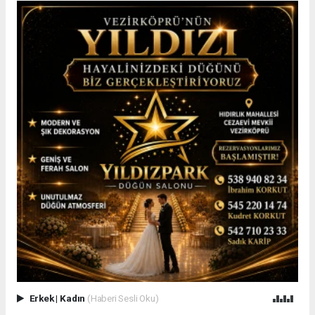
Erkek
|
Kadın
(Haberi Sesli Oku)