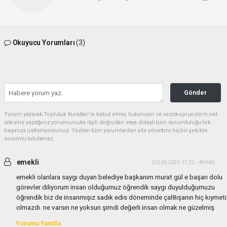
Okuyucu Yorumları
(3)
Gönder
Yorum yazarak Topluluk Kuralları’nı kabul etmiş bulunuyor ve vezirkopruozlem.net
sitesine yaptığınız yorumunuzla ilgili doğrudan veya dolaylı tüm sorumluluğu tek
başınıza üstleniyorsunuz. Yazılan tüm yorumlardan site yönetimi hiçbir şekilde
sorumlu tutulamaz.
emekli
(20.06.2026 11:22 - #9446)
emekli olanlara saygı duyan belediye başkanım murat gül e başarı dolu
görevler diliyorum insan olduğumuz öğrendik saygı duyulduğumuzu
öğrendik biz de insanmışız sadık edis döneminde çal8ışanın hiç kıymeti
olmazdı. ne varsın ne yoksun şimdi değerli insan olmak ne güzelmiş
Yorumu Yanıtla