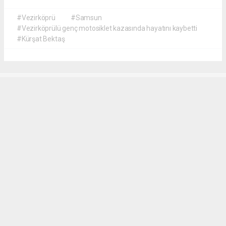
#Vezirköprü
#Samsun
#Vezirköprülü genç motosiklet kazasında hayatını kaybetti
#Kürşat Bektaş
İrfan AĞCA
irfanagca55@gmail.com
Okuyucu Yorumları
(1)
Gönder
Yorum yazarak Topluluk Kuralları’nı kabul etmiş bulunuyor ve vezirkopruozlem.net