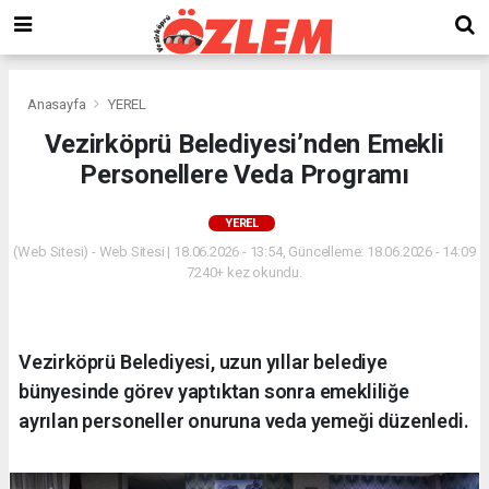
Anasayfa
YEREL
Vezirköprü Belediyesi’nden Emekli
Personellere Veda Programı
YEREL
(Web Sitesi) - Web Sitesi | 18.06.2026 - 13:54, Güncelleme: 18.06.2026 - 14:09
7240+ kez okundu.
Vezirköprü Belediyesi, uzun yıllar belediye
bünyesinde görev yaptıktan sonra emekliliğe
ayrılan personeller onuruna veda yemeği düzenledi.