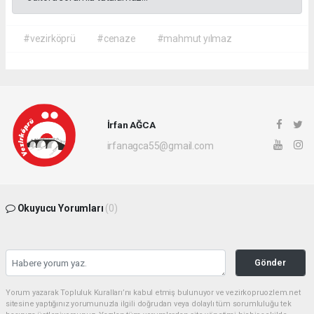
#vezirköprü
#cenaze
#mahmut yılmaz
İrfan AĞCA
irfanagca55@gmail.com
Okuyucu Yorumları
(0)
Gönder
Yorum yazarak Topluluk Kuralları’nı kabul etmiş bulunuyor ve vezirkopruozlem.net
sitesine yaptığınız yorumunuzla ilgili doğrudan veya dolaylı tüm sorumluluğu tek