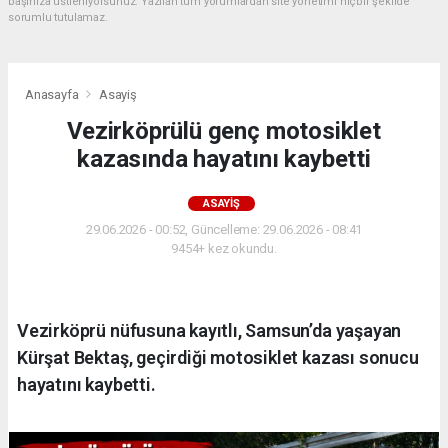
başınıza üstleniyorsunuz. Yazılan tüm yorumlardan site yönetimi hiçbir şekilde
sorumlu tutulamaz.
Anasayfa
Asayiş
Vezirköprülü genç motosiklet
kazasında hayatını kaybetti
ASAYIŞ
29.06.2026 - 00:52, Güncelleme: 29.06.2026 - 08:41
9454+ kez okundu.
Vezirköprü nüfusuna kayıtlı, Samsun’da yaşayan
Kürşat Bektaş, geçirdiği motosiklet kazası sonucu
hayatını kaybetti.