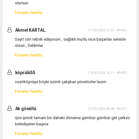
olursun
Yorumu Yanıtla
Ahmet KARTAL .
(17.06.2026 21:55 - #9425)
Sayit cim tebrik ediyorum , sağlıklı mutlu nice başarılar seninle
olsun , Selâmlar .
Yorumu Yanıtla
köprülü55
(18.06.2026 16:21 - #9430)
vezirköprüye böyle azimli çalışkan yöneticiler lazım
Yorumu Yanıtla
Ak gönüllü
(19.06.2026 00:08 - #9432)
işte şimdi tamam bir dahaki döneme gümbür gümbür gel çerkez
belediyenin başına
Yorumu Yanıtla