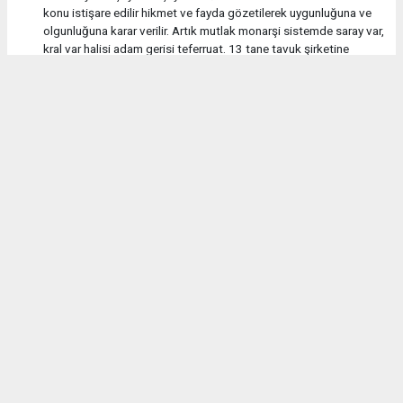
konu istişare edilir hikmet ve fayda gözetilerek uygunluğuna ve
olgunluğuna karar verilir. Artık mutlak monarşi sistemde saray var,
kral var halisi adam gerisi teferruat. 13 tane tavuk şirketine
kayyum atandı bu ne demek yahu; üreticiye bu memleketi
büyütmeye çalışan müteşebbise üretme demek, üretme bir yere
yatırım yapma cesaretini kırmak demektir.
Yorumu Yanıtla
Anasayfa
Asayiş
Vezirköprülü genç motosiklet
kazasında hayatını kaybetti
ASAYIŞ
29.06.2026 - 00:52, Güncelleme: 29.06.2026 - 08:41
9422+ kez okundu.