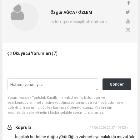
Özgür AĞCA / ÖZLEM
ozlemgazetesi@hotmail.com
Okuyucu Yorumları
(7)
Gönder
Yorum yazarak Topluluk Kuralları’nı kabul etmiş bulunuyor ve
vezirkopruozlem.net sitesine yaptığınız yorumunuzla ilgili doğrudan veya
dolaylı tüm sorumluluğu tek başınıza üstleniyorsunuz. Yazılan tüm
yorumlardan site yönetimi hiçbir şekilde sorumlu tutulamaz.
Köprülü
(17.06.2026 20:37 - #9423)
İnşallah hedefine doğru yürüdüğün zahmetli yolculuk da muvaffak