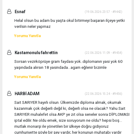
Esnaf
(19.06.2026 23:57 - #9442)
Helal olsun bu adam bu yaşta okul bitirmeyi başaran ilçeye yetki
verilsin neler yapmaz
Yorumu Yanıtla
Kastamonulu fahrettin
(22.06.2026 11:09 - #9454)
Sorsan vezirköprüye gram faydası yok..diplomanın yasi yok 60
yaşındada alırsın 18 yasindada...agam eğlenir bizimle
Yorumu Yanıtla
HARBİ ADAM
(22.06.2026 15:24 - #9456)
Sait SARIYER hayırlı olsun. Ülkemizde diploma almak, okumak
kazanmak çok değerli değil ki, değerli olsa ne olacak? Yahu Sait
SARIYER muhalefet olsa AKP ye zıt olsa seneler sonra DİPLOMASI
iptal edilir. Ne oldu emek, size soruyorum ne oldu? hepsi boş...
mutlak monarşi ile yönetilen bir ülkeye doğru gidiyoruz
cumhuriyette şöyle bir şey vardır; her konunun muhatabı vardır