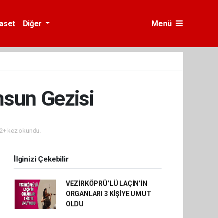
yaset
Diğer
Menü
msun Gezisi
2+ kez okundu.
İlginizi Çekebilir
VEZİRKÖPRÜ’LÜ LAÇİN’İN
ORGANLARI 3 KİŞİYE UMUT
OLDU