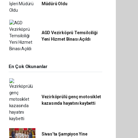
Müdürü Oldu
AGD Vezirköprü Temsilciliği
Yeni Hizmet Binası Açıldı
En Çok Okunanlar
Vezirköprülü genç motosiklet
kazasında hayatını kaybetti
Sivas’ta Şampiyon Yine