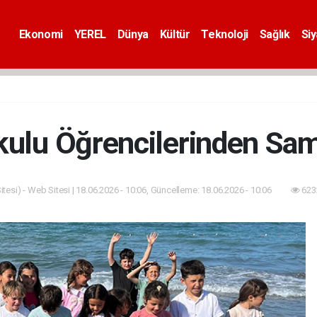
Ekonomi
YEREL
Dünya
Kültür
Teknoloji
Sağlık
Si
kulu Öğrencilerinden Sa
tesi) - Web Sitesi | 18.06.2026 - 10:06, Güncelleme: 18.06.2026 - 10:06
623