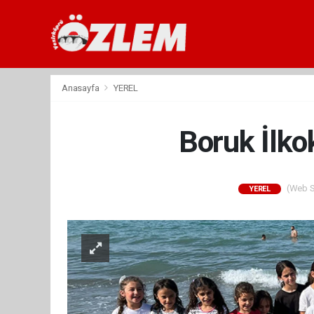
Anasayfa
YEREL
Boruk İlko
(Web Si
YEREL