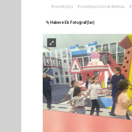
#vezirköprü
#vezirköprü boruk ilkokulu
#
Habere Ek Fotoğraf(lar)