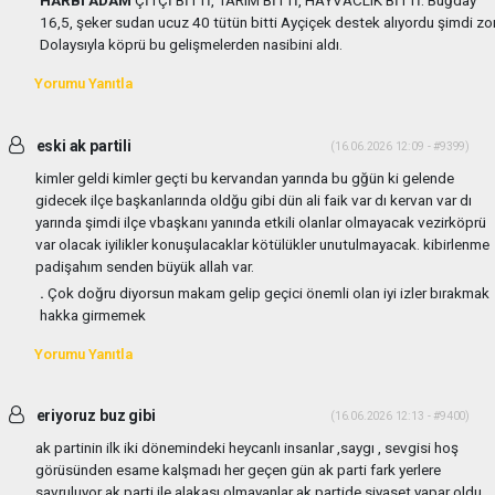
16,5, şeker sudan ucuz 40 tütün bitti Ayçiçek destek alıyordu şimdi zor
Dolaysıyla köprü bu gelişmelerden nasibini aldı.
Yorumu Yanıtla
eski ak partili
(16.06.2026 12:09 - #9399)
kimler geldi kimler geçti bu kervandan yarında bu gğün ki gelende
gidecek ilçe başkanlarında oldğu gibi dün ali faik var dı kervan var dı
yarında şimdi ilçe vbaşkanı yanında etkili olanlar olmayacak vezirköprü
var olacak iyilikler konuşulacaklar kötülükler unutulmayacak. kibirlenme
padişahım senden büyük allah var.
.
Çok doğru diyorsun makam gelip geçici önemli olan iyi izler bırakmak
hakka girmemek
Yorumu Yanıtla
eriyoruz buz gibi
(16.06.2026 12:13 - #9400)
ak partinin ilk iki dönemindeki heycanlı insanlar ,saygı , sevgisi hoş
görüsünden esame kalşmadı her geçen gün ak parti fark yerlere
savruluyor ak parti ile alakası olmayanlar ak partide siyaset yapar oldu.