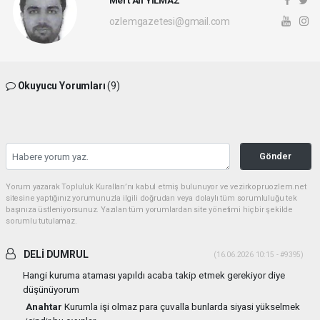
Mert Ali YILMAZ
ozlemgazetesi@gmail.com
Okuyucu Yorumları
(9)
Gönder
Yorum yazarak Topluluk Kuralları’nı kabul etmiş bulunuyor ve vezirkopruozlem.net
sitesine yaptığınız yorumunuzla ilgili doğrudan veya dolaylı tüm sorumluluğu tek
başınıza üstleniyorsunuz. Yazılan tüm yorumlardan site yönetimi hiçbir şekilde
sorumlu tutulamaz.
DELİ DUMRUL
(16.06.2026 10:15 - #9395)
Hangi kuruma ataması yapıldı acaba takip etmek gerekiyor diye
düşünüyorum
Anahtar
Kurumla işi olmaz para çuvalla bunlarda siyasi yükselmek