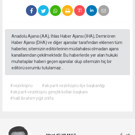
Anadolu Ajansı (AA), İhlas Haber Ajansı (İHA), Demirören
Haber Ajansı (DHA) ve diğer ajanslar tarafından eklenen tüm
haberler, sitemizin editörlerinin müdahalesi olmadan ajans
kanallarından çekilmektedir. Bu haberlerde yer alan hukuki
muhataplar haberi geçen ajanslar olup sitemizin hiç bir
editörü sorumlu tutulamaz...
#vezirköprü
#ak parti vezirköprü ilçe başkanlığı
#ak parti vezirköprü gençlik kolları başkanı
#halil ibrahim yiğit istifa