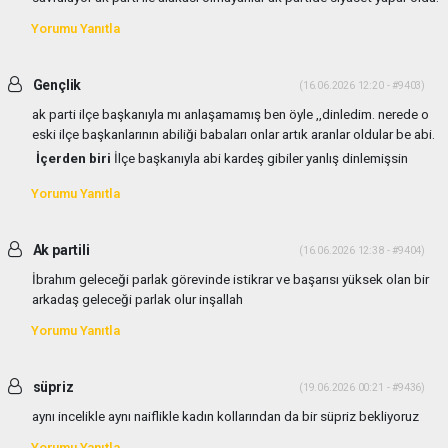
Yorumu Yanıtla
Gençlik
(16.06.2026 12:20 - #9403)
ak parti ilçe başkanıyla mı anlaşamamış ben öyle ,,dinledim. nerede o
eski ilçe başkanlarının abiliği babaları onlar artık aranlar oldular be abi.
İçerden biri
İlçe başkanıyla abi kardeş gibiler yanlış dinlemişsin
Yorumu Yanıtla
Ak partili
(16.06.2026 12:38 - #9404)
İbrahım geleceği parlak görevinde istikrar ve başarısı yüksek olan bir
arkadaş geleceği parlak olur inşallah
Yorumu Yanıtla
süpriz
(19.06.2026 00:21 - #9436)
aynı incelikle aynı naiflikle kadın kollarından da bir süpriz bekliyoruz
Yorumu Yanıtla