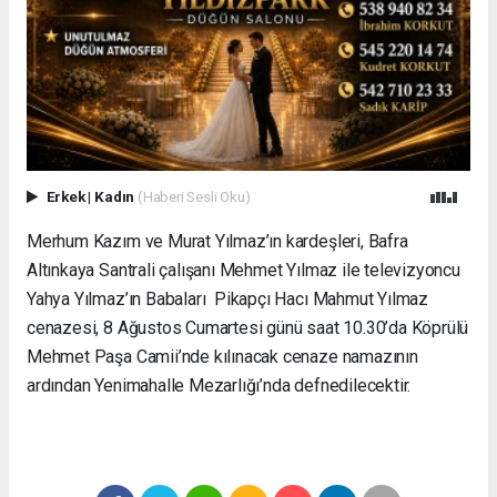
Erkek
|
Kadın
(Haberi Sesli Oku)
Merhum Kazım ve Murat Yılmaz’ın kardeşleri, Bafra
Altınkaya Santrali çalışanı Mehmet Yılmaz ile televizyoncu
Yahya Yılmaz’ın Babaları Pikapçı Hacı Mahmut Yılmaz
cenazesi, 8 Ağustos Cumartesi günü saat 10.30’da Köprülü
Mehmet Paşa Camii’nde kılınacak cenaze namazının
ardından Yenimahalle Mezarlığı’nda defnedilecektir.