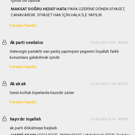
içindir bu oyunlar
MAKSAT DOĞRU HEDEF HATA
PARA ÜZERİNE DÖNEN SİYASET,
CANAVARDIR. SİYASET HAK İÇİN HALK İLE YAPILIR.
Yorumu Yanıtla
Ak parti sevdalısı
(16.06.2026 10:59 - #9396)
Gelecegin parlakltı sen yanlış yapmışsın yegenim İnşallah farklı
konumlara gelebilmek içindir
Yorumu Yanıtla
Ak ak ak
(16.06.2026 11:00 - #9397)
Senin koltuk biyerlerde hazırdır zaten
Yorumu Yanıtla
hayırdır inşallah
(16.06.2026 12:05 - #9398)
ak parti dökülmeye başladı
HARBİ ADAM
ÇİTÇİ BİTTİ, TARIM BİTTİ, HAYVACLIK BİTTİ. Buğday