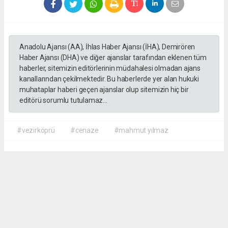
Anadolu Ajansı (AA), İhlas Haber Ajansı (İHA), Demirören
Haber Ajansı (DHA) ve diğer ajanslar tarafından eklenen tüm
haberler, sitemizin editörlerinin müdahalesi olmadan ajans
kanallarından çekilmektedir. Bu haberlerde yer alan hukuki
muhataplar haberi geçen ajanslar olup sitemizin hiç bir
editörü sorumlu tutulamaz...
#vezirköprü
#cenaze
#mahmut yılmaz
İrfan AĞCA
irfanagca55@gmail.com