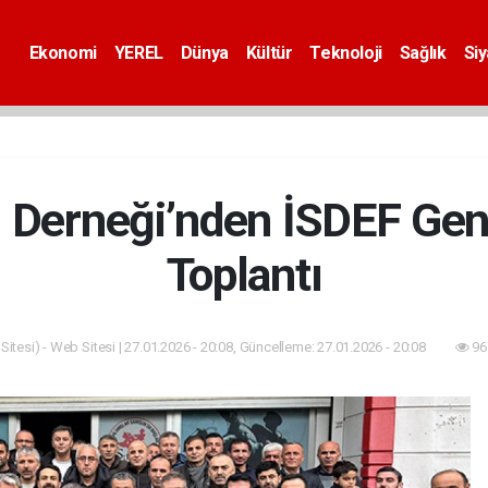
Ekonomi
YEREL
Dünya
Kültür
Teknoloji
Sağlık
Si
 Derneği’nden İSDEF Gen
Toplantı
itesi) - Web Sitesi | 27.01.2026 - 20:08, Güncelleme: 27.01.2026 - 20:08
96