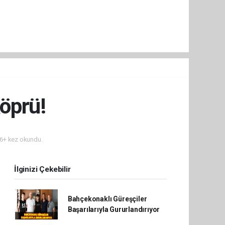
öprü!
6+ kez okundu.
İlginizi Çekebilir
Bahçekonaklı Güreşçiler
Başarılarıyla Gururlandırıyor