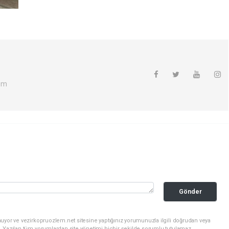
om
Gönder
uyor ve vezirkopruozlem.net sitesine yaptığınız yorumunuzla ilgili doğrudan veya
. Yazılan tüm yorumlardan site yönetimi hiçbir şekilde sorumlu tutulamaz.