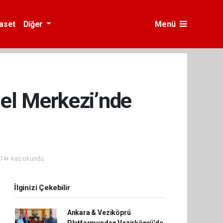
yaset
Diğer
Menü
el Merkezi’nde
74+ kez okundu.
İlginizi Çekebilir
Ankara & Veziköprü