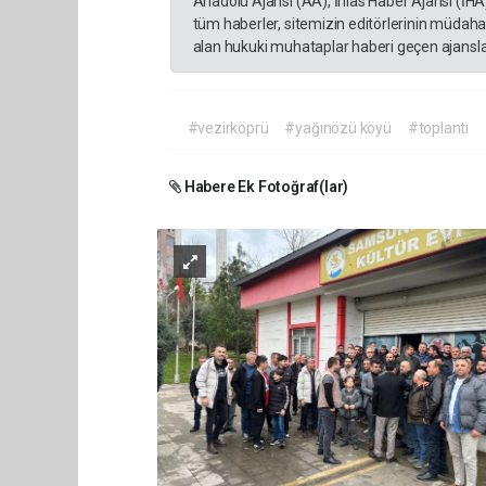
Anadolu Ajansı (AA), İhlas Haber Ajansı (İHA
tüm haberler, sitemizin editörlerinin müdaha
alan hukuki muhataplar haberi geçen ajanslar
#vezirköprü
#yağınözü köyü
#toplantı
Habere Ek Fotoğraf(lar)