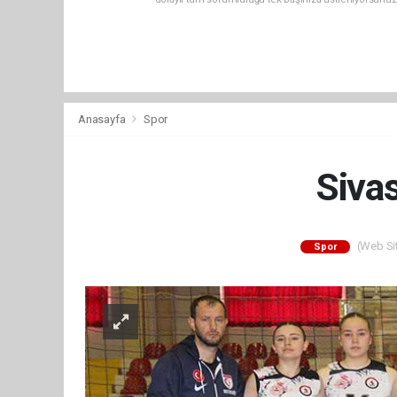
Anasayfa
Spor
Siva
(Web Sit
Spor