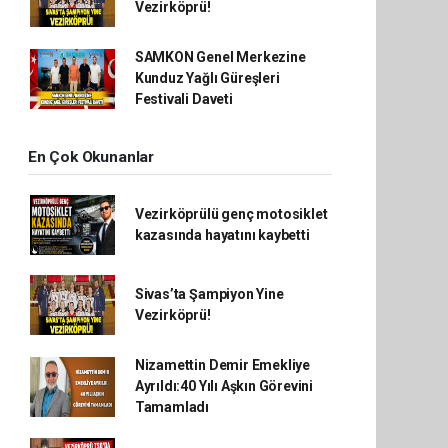
Vezirköprü!
SAMKON Genel Merkezine
Kunduz Yağlı Güreşleri
Festivali Daveti
En Çok Okunanlar
Vezirköprülü genç motosiklet
kazasında hayatını kaybetti
Sivas’ta Şampiyon Yine
Vezirköprü!
Nizamettin Demir Emekliye
Ayrıldı:40 Yılı Aşkın Görevini
Tamamladı