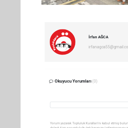
İrfan AĞCA
irfanagca55@gmail.c
Okuyucu Yorumları
(0)
Yorum yazarak Topluluk Kuralları’nı kabul etmiş bulun
dolaylı tüm sorumluluğu tek başınıza üstleniyorsunuz