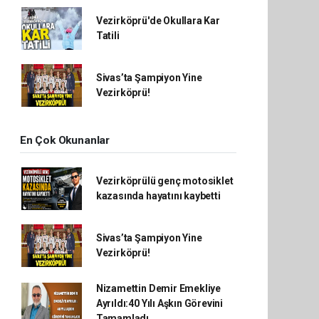
Vezirköprü'de Okullara Kar
Tatili
Sivas’ta Şampiyon Yine
Vezirköprü!
En Çok Okunanlar
Vezirköprülü genç motosiklet
kazasında hayatını kaybetti
Sivas’ta Şampiyon Yine
Vezirköprü!
Nizamettin Demir Emekliye
Ayrıldı:40 Yılı Aşkın Görevini
Tamamladı