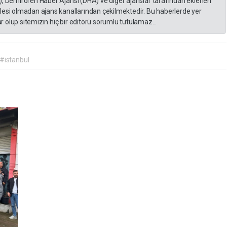
), Demirören Haber Ajansı (DHA) ve diğer ajanslar tarafından eklenen
lesi olmadan ajans kanallarından çekilmektedir. Bu haberlerde yer
 olup sitemizin hiç bir editörü sorumlu tutulamaz...
#istanbul