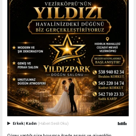
Erkek
|
Kadın
(Haberi Sesli Oku)
Görev yaptığı süre boyunca ilçede asayiş ve güvenliğin