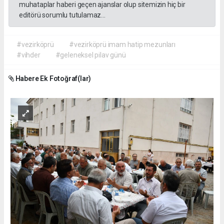
muhataplar haberi geçen ajanslar olup sitemizin hiç bir
editörü sorumlu tutulamaz...
#vezirköprü
#vezirköprü imam hatip mezunları
#vihder
#geleneksel pilav günü
Habere Ek Fotoğraf(lar)