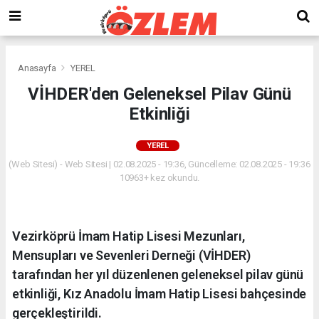
Anasayfa
YEREL
VİHDER'den Geleneksel Pilav Günü
Etkinliği
YEREL
(Web Sitesi) - Web Sitesi | 02.08.2025 - 19:36, Güncelleme: 02.08.2025 - 19:36
10963+ kez okundu.
Vezirköprü İmam Hatip Lisesi Mezunları,
Mensupları ve Sevenleri Derneği (VİHDER)
tarafından her yıl düzenlenen geleneksel pilav günü
etkinliği, Kız Anadolu İmam Hatip Lisesi bahçesinde
gerçekleştirildi.