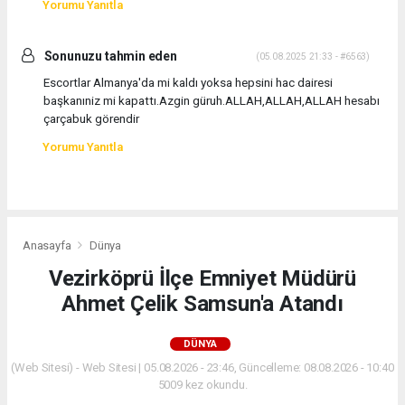
Yorumu Yanıtla
Sonunuzu tahmin eden
(05.08.2025 21:33 - #6563)
Escortlar Almanya'da mi kaldı yoksa hepsini hac dairesi
başkanıniz mi kapattı.Azgin güruh.ALLAH,ALLAH,ALLAH hesabı
çarçabuk görendir
Yorumu Yanıtla
Anasayfa
Dünya
Vezirköprü İlçe Emniyet Müdürü
Ahmet Çelik Samsun'a Atandı
DÜNYA
(Web Sitesi) - Web Sitesi | 05.08.2026 - 23:46, Güncelleme: 08.08.2026 - 10:40
5009 kez okundu.