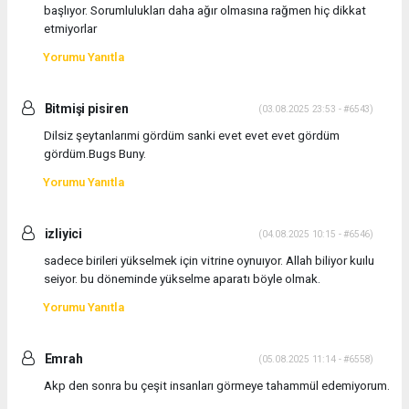
başlıyor. Sorumlulukları daha ağır olmasına rağmen hiç dikkat
etmiyorlar
Yorumu Yanıtla
Bitmişi pisiren
(03.08.2025 23:53 - #6543)
Dilsiz şeytanlarımi gördüm sanki evet evet evet gördüm
gördüm.Bugs Buny.
Yorumu Yanıtla
izliyici
(04.08.2025 10:15 - #6546)
sadece birileri yükselmek için vitrine oynuıyor. Allah biliyor kuılu
seiyor. bu döneminde yükselme aparatı böyle olmak.
Yorumu Yanıtla
Emrah
(05.08.2025 11:14 - #6558)
Akp den sonra bu çeşit insanları görmeye tahammül edemiyorum.