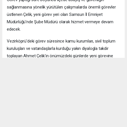
sağlanmasına yönelik yürütülen çalışmalarda önemli görevler
üstlenen Çelik, yeni görev yeri olan Samsun İl Emniyet
Müdürlüğü'nde Şube Müdürü olarak hizmet vermeye devam
edecek.
Vezirköprü'deki görev süresince kamu kurumları, sivil toplum
kuruluşları ve vatandaşlarla kurduğu yakın diyalogla takdir
toplayan Ahmet Çelik'in önümüzdeki günlerde yeni görevine
başlaması bekleniyor.
Anadolu Ajansı (AA), İhlas Haber Ajansı (İHA), Demirören
Haber Ajansı (DHA) ve diğer ajanslar tarafından eklenen tüm
haberler, sitemizin editörlerinin müdahalesi olmadan ajans
kanallarından çekilmektedir. Bu haberlerde yer alan hukuki