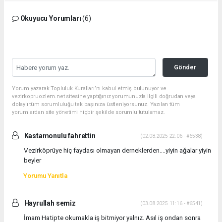
Okuyucu Yorumları
(6)
Gönder
Yorum yazarak Topluluk Kuralları’nı kabul etmiş bulunuyor ve
vezirkopruozlem.net sitesine yaptığınız yorumunuzla ilgili doğrudan veya
dolaylı tüm sorumluluğu tek başınıza üstleniyorsunuz. Yazılan tüm
yorumlardan site yönetimi hiçbir şekilde sorumlu tutulamaz.
Kastamonulu fahrettin
(02.08.2025 22:06 - #6538)
Vezirköprüye hiç faydası olmayan derneklerden....yiyin ağalar yiyin
beyler
Yorumu Yanıtla
Hayrullah semiz
(03.08.2025 11:16 - #6541)
İmam Hatipte okumakla iş bitmiyor yalnız. Asıl iş ondan sonra