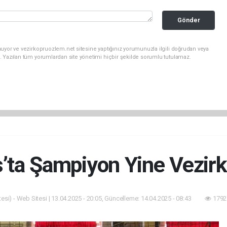
Gönder
uyor ve vezirkopruozlem.net sitesine yaptığınız yorumunuzla ilgili doğrudan veya
. Yazılan tüm yorumlardan site yönetimi hiçbir şekilde sorumlu tutulamaz.
s’ta Şampiyon Yine Vezirk
esi) - Web Sitesi | 13.04.2025 - 20:05, Güncelleme: 14.04.2025 - 08:43
1792