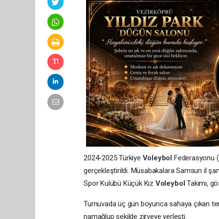
2024-2025 Türkiye
Voleybol
Federasyonu (T
gerçekleştirildi. Müsabakalara Samsun il şa
Spor Kulübü Küçük Kız
Voleybol
Takımı, gö
Turnuvada üç gün boyunca sahaya çıkan temsi
namağlup şekilde zirveye yerleşti.