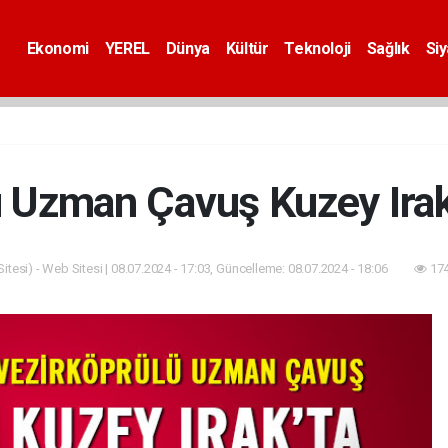
Ekonomi
YEREL
Dünya
Kültür
Teknoloji
Sağlık
Si
 Uzman Çavuş Kuzey Irak
tesi) - Web Sitesi | 08.07.2024 - 17:03, Güncelleme: 08.07.2024 - 18:06
174