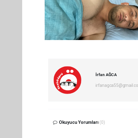
İrfan AĞCA
irfanagca55@gmail.c
Okuyucu Yorumları
(0)