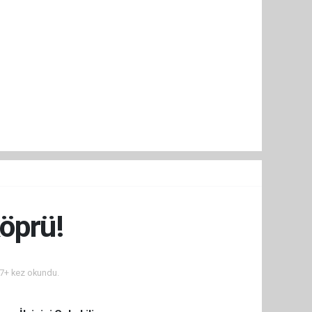
öprü!
7+ kez okundu.