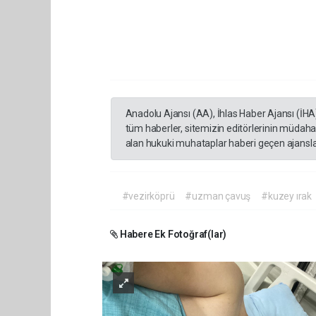
Anadolu Ajansı (AA), İhlas Haber Ajansı (İHA
tüm haberler, sitemizin editörlerinin müdaha
alan hukuki muhataplar haberi geçen ajanslar
#vezirköprü
#uzman çavuş
#kuzey ırak
Habere Ek Fotoğraf(lar)