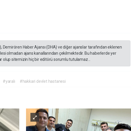
), Demirören Haber Ajansı (DHA) ve diğer ajanslar tarafından eklenen
lesi olmadan ajans kanallarından çekilmektedir. Bu haberlerde yer
 olup sitemizin hiç bir editörü sorumlu tutulamaz...
#yaralı
#hakkari devlet hastanesi