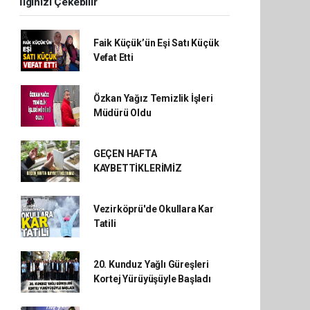
İlginizi Çekebilir
Faik Küçük’ün Eşi Satı Küçük
Vefat Etti
Özkan Yağız Temizlik İşleri
Müdürü Oldu
GEÇEN HAFTA
KAYBETTİKLERİMİZ
Vezirköprü'de Okullara Kar
Tatili
20. Kunduz Yağlı Güreşleri
Kortej Yürüyüşüyle Başladı