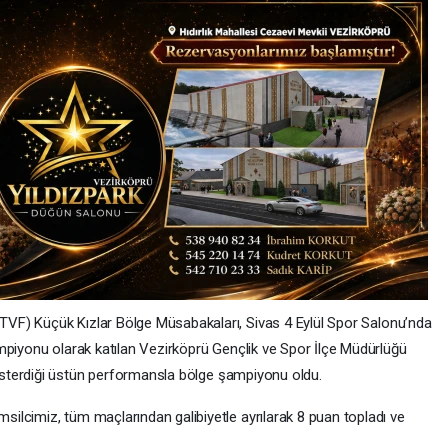
VF) Küçük Kızlar Bölge Müsabakaları, Sivas 4 Eylül Spor Salonu’nda
mpiyonu olarak katılan Vezirköprü Gençlik ve Spor İlçe Müdürlüğü
sterdiği üstün performansla bölge şampiyonu oldu.
lcimiz, tüm maçlarından galibiyetle ayrılarak 8 puan topladı ve