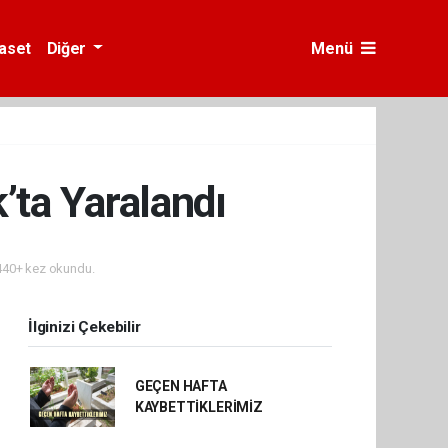
yaset
Diğer
Menü
’ta Yaralandı
40+ kez okundu.
İlginizi Çekebilir
GEÇEN HAFTA
KAYBETTİKLERİMİZ