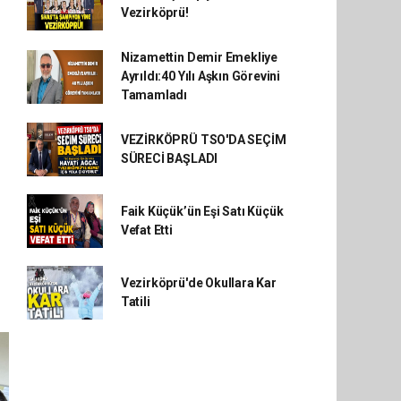
Vezirköprü!
Nizamettin Demir Emekliye
Ayrıldı:40 Yılı Aşkın Görevini
Tamamladı
VEZİRKÖPRÜ TSO'DA SEÇİM
SÜRECİ BAŞLADI
Faik Küçük’ün Eşi Satı Küçük
Vefat Etti
Vezirköprü'de Okullara Kar
Tatili