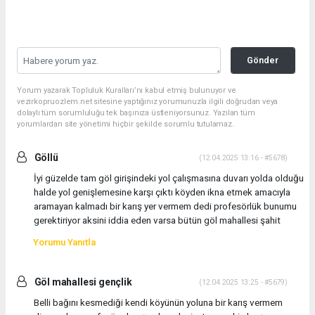
Gönder
Yorum yazarak Topluluk Kuralları’nı kabul etmiş bulunuyor ve
vezirkopruozlem.net sitesine yaptığınız yorumunuzla ilgili doğrudan veya
dolaylı tüm sorumluluğu tek başınıza üstleniyorsunuz. Yazılan tüm
yorumlardan site yönetimi hiçbir şekilde sorumlu tutulamaz.
Göllü
(12.04.2025 13:16 - #5678)
İyi güzelde tam göl girişindeki yol çalışmasına duvarı yolda olduğu
halde yol genişlemesine karşı çıktı köyden ikna etmek amacıyla
aramayan kalmadı bir karış yer vermem dedi profesörlük bunumu
gerektiriyor aksini iddia eden varsa bütün göl mahallesi şahit
Yorumu Yanıtla
Göl mahallesi gençlik
(12.04.2025 13:25 - #5679)
Belli bağını kesmediği kendi köyünün yoluna bir karış vermem