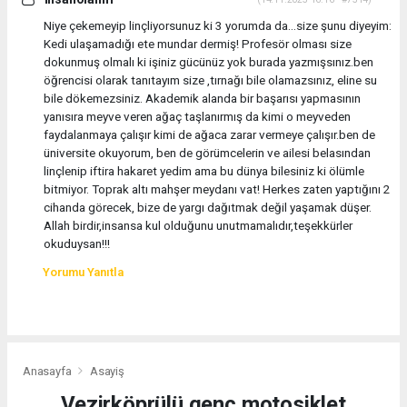
Niye çekemeyip linçliyorsunuz ki 3 yorumda da...size şunu diyeyim:
Kedi ulaşamadığı ete mundar dermiş! Profesör olması size
dokunmuş olmalı ki işiniz gücünüz yok burada yazmışsınız.ben
öğrencisi olarak tanıtayım size ,tırnağı bile olamazsınız, eline su
bile dökemezsiniz. Akademik alanda bir başarısı yapmasının
yanısıra meyve veren ağaç taşlanırmış da kimi o meyveden
faydalanmaya çalışır kimi de ağaca zarar vermeye çalışır.ben de
üniversite okuyorum, ben de görümcelerin ve ailesi belasından
linçlenip iftira hakaret yedim ama bu dünya bilesiniz ki ölümle
bitmiyor. Toprak altı mahşer meydanı vat! Herkes zaten yaptığını 2
cihanda görecek, bize de yargı dağıtmak değil yaşamak düşer.
Allah birdir,insansa kul olduğunu unutmamalıdır,teşekkürler
okuduysan!!!
Yorumu Yanıtla
Anasayfa
Asayiş
Vezirköprülü genç motosiklet