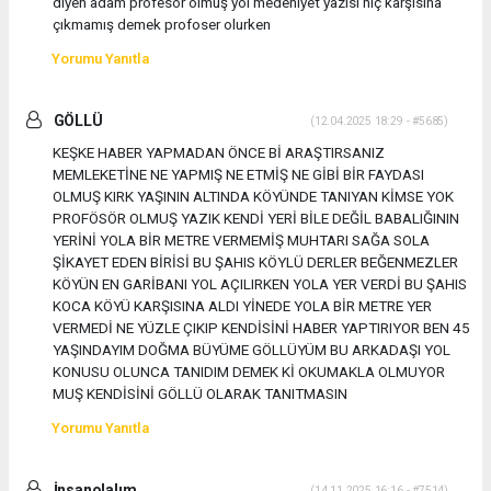
diyen adam profesör olmuş yol medeniyet yazısı hiç karşısına
çıkmamış demek profoser olurken
Yorumu Yanıtla
GÖLLÜ
(12.04.2025 18:29 - #5685)
KEŞKE HABER YAPMADAN ÖNCE Bİ ARAŞTIRSANIZ
MEMLEKETİNE NE YAPMIŞ NE ETMİŞ NE GİBİ BİR FAYDASI
OLMUŞ KIRK YAŞININ ALTINDA KÖYÜNDE TANIYAN KİMSE YOK
PROFÖSÖR OLMUŞ YAZIK KENDİ YERİ BİLE DEĞİL BABALIĞININ
YERİNİ YOLA BİR METRE VERMEMİŞ MUHTARI SAĞA SOLA
ŞİKAYET EDEN BİRİSİ BU ŞAHIS KÖYLÜ DERLER BEĞENMEZLER
KÖYÜN EN GARİBANI YOL AÇILIRKEN YOLA YER VERDİ BU ŞAHIS
KOCA KÖYÜ KARŞISINA ALDI YİNEDE YOLA BİR METRE YER
VERMEDİ NE YÜZLE ÇIKIP KENDİSİNİ HABER YAPTIRIYOR BEN 45
YAŞINDAYIM DOĞMA BÜYÜME GÖLLÜYÜM BU ARKADAŞI YOL
KONUSU OLUNCA TANIDIM DEMEK Kİ OKUMAKLA OLMUYOR
MUŞ KENDİSİNİ GÖLLÜ OLARAK TANITMASIN
Yorumu Yanıtla
İnsanolalım
(14.11.2025 16:16 - #7514)