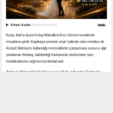
Erkek
|
Kadın
(Haberi Sesli Oku)
Kaza, Bafra ilçesi Kolay Mahallesi Koz Deresi mevkiinde
meydana geldi. Kapıkaya yönüne seyir halinde olan minibüs ile
Kürşat Bektaş’ın kullandığı motosikletin çarpışması sonucu ağır
yaralanan Bektaş, kaldırıldığı hastanede doktorların tüm
müdahalesine rağmen kurtarılamadı.
Atakum Motosiklet Kulübü üyesi olduğu öğrenilen Bektaş’ın,
Kapıkaya’da düzenlenecek motosiklet etkinliğine katılmak
üzere bölgede bulunduğu belirtildi. Acı haberi alan yakınları ve
arkadaşları büyük üzüntü yaşadı.
Kürşat Bektaş’ın cenazesi, 29 Haziran 2026 Pazartesi günü
Samsun Büyük Camii’nde öğlen namazına mütakip kılınacak