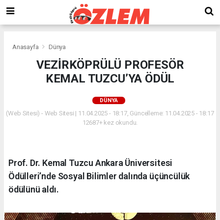
Anasayfa
Dünya
VEZİRKÖPRÜLÜ PROFESÖR
KEMAL TUZCU’YA ÖDÜL
DÜNYA
(Web Sitesi) - Web Sitesi | 11.04.2025 - 18:17, Güncelleme: 11.04.2025 - 18:17
12687+ kez okundu.
Prof. Dr. Kemal Tuzcu Ankara Üniversitesi
Ödülleri’nde Sosyal Bilimler dalında üçüncülük
ödülünü aldı.