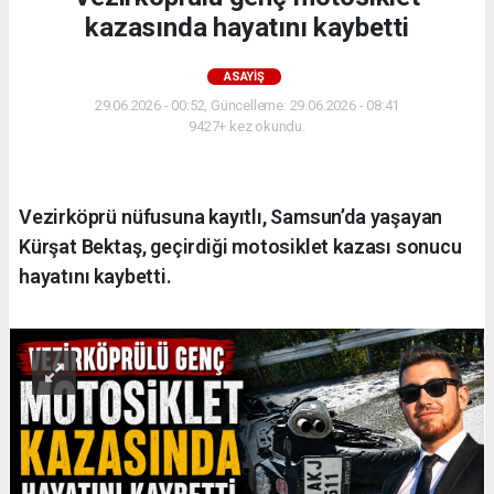
kazasında hayatını kaybetti
ASAYIŞ
29.06.2026 - 00:52, Güncelleme: 29.06.2026 - 08:41
9427+ kez okundu.
Vezirköprü nüfusuna kayıtlı, Samsun’da yaşayan
Kürşat Bektaş, geçirdiği motosiklet kazası sonucu
hayatını kaybetti.