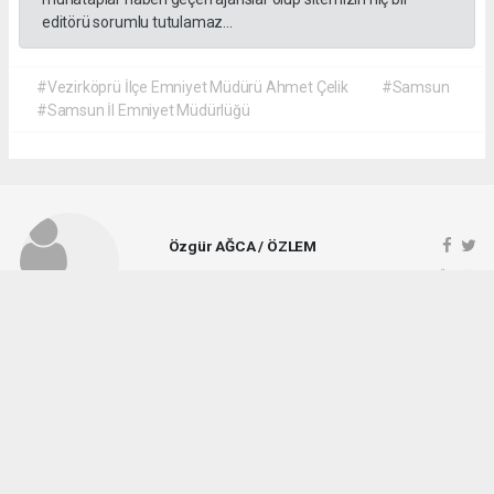
editörü sorumlu tutulamaz...
#Vezirköprü İlçe Emniyet Müdürü Ahmet Çelik
#Samsun
#Samsun İl Emniyet Müdürlüğü
Özgür AĞCA / ÖZLEM
ozlemgazetesi@hotmail.com
Okuyucu Yorumları
(1)
Gönder