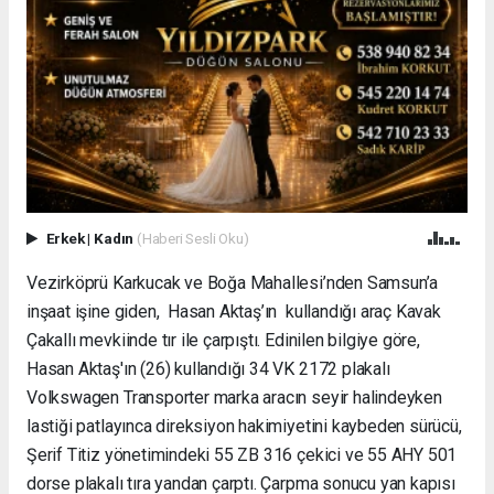
Erkek
|
Kadın
(Haberi Sesli Oku)
Vezirköprü Karkucak ve Boğa Mahallesi’nden Samsun’a
inşaat işine giden, Hasan Aktaş’ın kullandığı araç Kavak
Çakallı mevkiinde tır ile çarpıştı. Edinilen bilgiye göre,
Hasan Aktaş'ın (26) kullandığı 34 VK 2172 plakalı
Volkswagen Transporter marka aracın seyir halindeyken
lastiği patlayınca direksiyon hakimiyetini kaybeden sürücü,
Şerif Titiz yönetimindeki 55 ZB 316 çekici ve 55 AHY 501
dorse plakalı tıra yandan çarptı. Çarpma sonucu yan kapısı