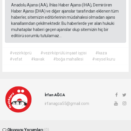
Anadolu Ajansı (AA), İhlas Haber Ajansı (İHA), Demirören
Haber Ajansı (DHA) ve diğer ajanslar tarafından eklenen tüm
haberler, sitemizin editörlerinin müdahalesi olmadan ajans
kanallarından çekilmektedir. Bu haberlerde yer alan hukuki
muhataplar haberi geçen ajanslar olup sitemizin hiç bir
editörü sorumlu tutulamaz...
#vezirköprü
#vezirköprülü inşaat işçisi
#kaza
#vefat
#kavak
#boğa mahallesi
#veysel kuru
İrfan AĞCA
irfanagca55@gmail.com
Okuyucu Yorumları
(0)