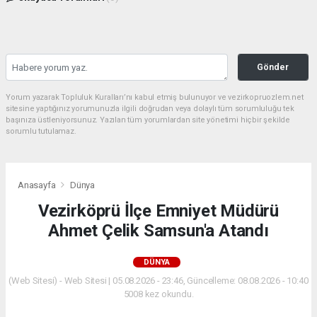
Gönder
Yorum yazarak Topluluk Kuralları’nı kabul etmiş bulunuyor ve vezirkopruozlem.net
sitesine yaptığınız yorumunuzla ilgili doğrudan veya dolaylı tüm sorumluluğu tek
başınıza üstleniyorsunuz. Yazılan tüm yorumlardan site yönetimi hiçbir şekilde
sorumlu tutulamaz.
Anasayfa
Dünya
Vezirköprü İlçe Emniyet Müdürü
Ahmet Çelik Samsun'a Atandı
DÜNYA
(Web Sitesi) - Web Sitesi | 05.08.2026 - 23:46, Güncelleme: 08.08.2026 - 10:40
5008 kez okundu.