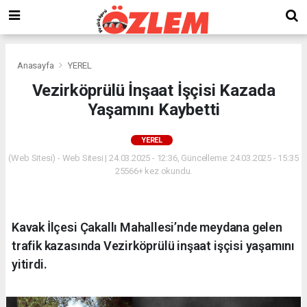
Anasayfa
YEREL
Vezirköprülü İnşaat İşçisi Kazada
Yaşamını Kaybetti
YEREL
(Web Sitesi) - Web Sitesi | 24.03.2025 - 12:36, Güncelleme: 24.03.2025 - 15:35
25566+ kez okundu.
Kavak İlçesi Çakallı Mahallesi’nde meydana gelen
trafik kazasında Vezirköprülü inşaat işçisi yaşamını
yitirdi.