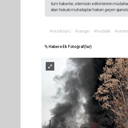
tüm haberler, sitemizin editörlerinin müdaha
alan hukuki muhataplar haberi geçen ajanslar
#vezirköprü
#yangın
#hurdalık
#yenim
Habere Ek Fotoğraf(lar)