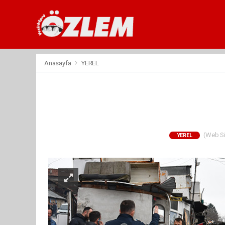
Anasayfa
YEREL
(Web Sit
YEREL