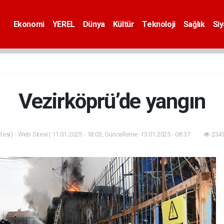
Ekonomi
YEREL
Dünya
Kültür
Teknoloji
Sağlık
Si
Vezirköprü’de yangın
esi) - Web Sitesi | 11.01.2025 - 18:03, Güncelleme: 13.01.2025 - 08:37
2343