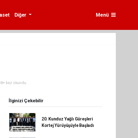
yaset
Diğer
Menü
8+ kez okundu.
İlginizi Çekebilir
20. Kunduz Yağlı Güreşleri
Kortej Yürüyüşüyle Başladı