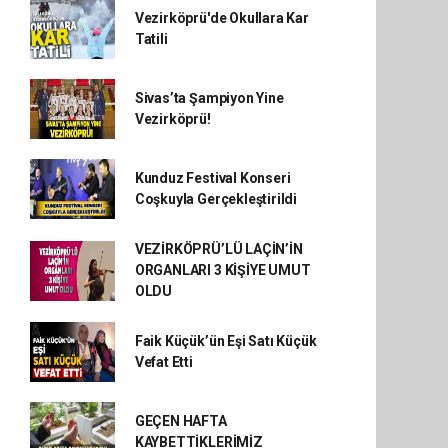
Vezirköprü'de Okullara Kar
Tatili
Sivas’ta Şampiyon Yine
Vezirköprü!
Kunduz Festival Konseri
Coşkuyla Gerçekleştirildi
VEZİRKÖPRÜ’LÜ LAÇİN’İN
ORGANLARI 3 KİŞİYE UMUT
OLDU
Faik Küçük’ün Eşi Satı Küçük
Vefat Etti
GEÇEN HAFTA
KAYBETTİKLERİMİZ