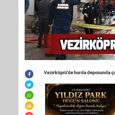
Vezirköprü’de hurda deposunda çıka