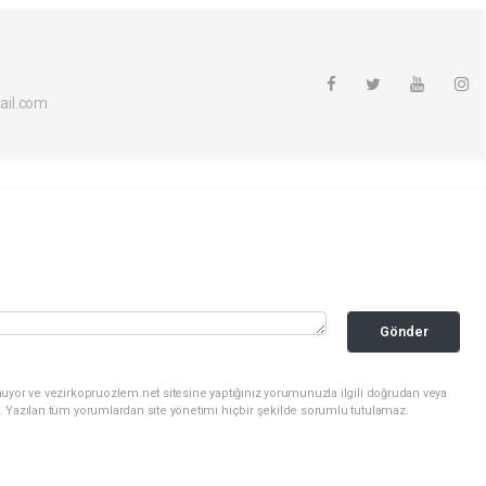
ail.com
Gönder
uyor ve vezirkopruozlem.net sitesine yaptığınız yorumunuzla ilgili doğrudan veya
. Yazılan tüm yorumlardan site yönetimi hiçbir şekilde sorumlu tutulamaz.