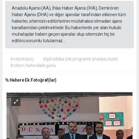
Anadolu Ajansı (AA), İhlas Haber Ajansı (İHA), Demirören
Haber Ajansı (DHA) ve diğer ajanslar tarafından eklenen tüm
haberler, sitemizin editörlerinin müdahalesi olmadan ajans
kanallarından çekilmektedir. Bu haberlerde yer alan hukuki
muhataplar haberi geçen ajanslar olup sitemizin hiç bir
editörü sorumlu tutulamaz...
#vezirköprü
#göl adeka çok programlı anadolu lisesi
#otizm farkındalık günü
Habere Ek Fotoğraf(lar)