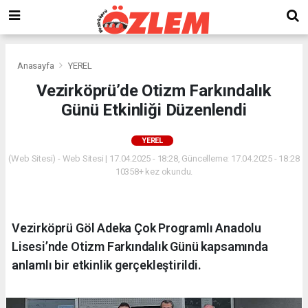
Anasayfa
YEREL
Vezirköprü’de Otizm Farkındalık
Günü Etkinliği Düzenlendi
YEREL
(Web Sitesi) - Web Sitesi | 17.04.2025 - 18:28, Güncelleme: 17.04.2025 - 18:28
10358+ kez okundu.
Vezirköprü Göl Adeka Çok Programlı Anadolu
Lisesi’nde Otizm Farkındalık Günü kapsamında
anlamlı bir etkinlik gerçekleştirildi.