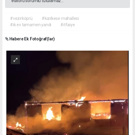
editörü sorumlu tutulamaz...
#vezirköprü
#kızılkese mahallesi
#ik ev tamamen yandı
#itfaiye
Habere Ek Fotoğraf(lar)