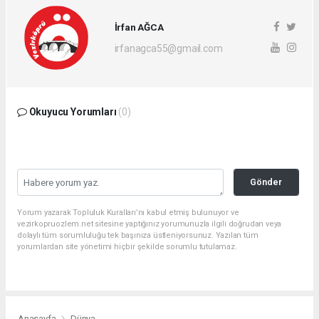
İrfan AĞCA
irfanagca55@gmail.com
Okuyucu Yorumları
(0)
Gönder
Yorum yazarak Topluluk Kuralları’nı kabul etmiş bulunuyor ve
vezirkopruozlem.net sitesine yaptığınız yorumunuzla ilgili doğrudan veya
dolaylı tüm sorumluluğu tek başınıza üstleniyorsunuz. Yazılan tüm
yorumlardan site yönetimi hiçbir şekilde sorumlu tutulamaz.
Anasayfa
Dünya