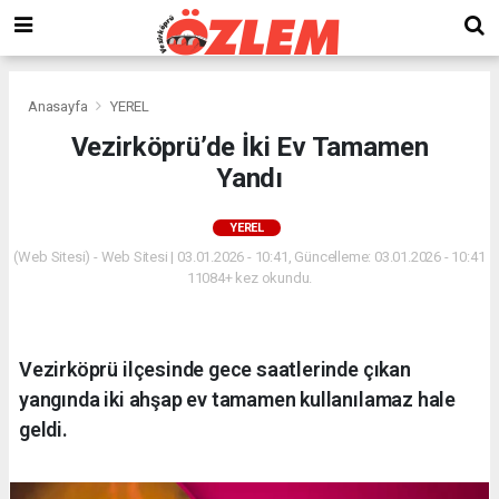
Anasayfa
YEREL
Vezirköprü’de İki Ev Tamamen
Yandı
YEREL
(Web Sitesi) - Web Sitesi | 03.01.2026 - 10:41, Güncelleme: 03.01.2026 - 10:41
11084+ kez okundu.
Vezirköprü ilçesinde gece saatlerinde çıkan
yangında iki ahşap ev tamamen kullanılamaz hale
geldi.