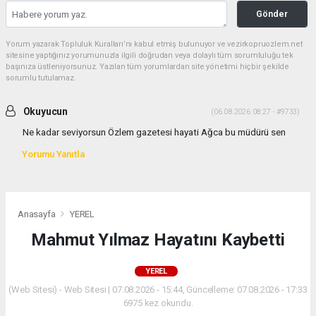
Gönder
Yorum yazarak Topluluk Kuralları’nı kabul etmiş bulunuyor ve vezirkopruozlem.net
sitesine yaptığınız yorumunuzla ilgili doğrudan veya dolaylı tüm sorumluluğu tek
başınıza üstleniyorsunuz. Yazılan tüm yorumlardan site yönetimi hiçbir şekilde
sorumlu tutulamaz.
Okuyucun
(06.08.2026 08:27 - #9733)
Ne kadar seviyorsun Özlem gazetesi hayati Ağca bu müdürü sen
Yorumu Yanıtla
Anasayfa
YEREL
Mahmut Yılmaz Hayatını Kaybetti
YEREL
(Web Sitesi) - Web Sitesi | 07.08.2026 - 15:44, Güncelleme: 07.08.2026 - 17:33
6975 kez okundu.