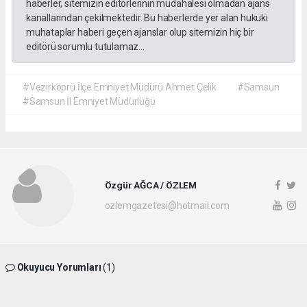
haberler, sitemizin editörlerinin müdahalesi olmadan ajans
kanallarından çekilmektedir. Bu haberlerde yer alan hukuki
muhataplar haberi geçen ajanslar olup sitemizin hiç bir
editörü sorumlu tutulamaz...
#Vezirköprü İlçe Emniyet Müdürü Ahmet Çelik
#Samsun
#Samsun İl Emniyet Müdürlüğü
Özgür AĞCA / ÖZLEM
ozlemgazetesi@hotmail.com
Okuyucu Yorumları
(1)