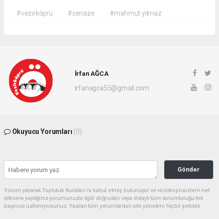
#vezirköprü
#cenaze
#mahmut yılmaz
İrfan AĞCA
irfanagca55@gmail.com
Okuyucu Yorumları
(0)
Gönder
Yorum yazarak Topluluk Kuralları’nı kabul etmiş bulunuyor ve vezirkopruozlem.net
sitesine yaptığınız yorumunuzla ilgili doğrudan veya dolaylı tüm sorumluluğu tek
başınıza üstleniyorsunuz. Yazılan tüm yorumlardan site yönetimi hiçbir şekilde
sorumlu tutulamaz.