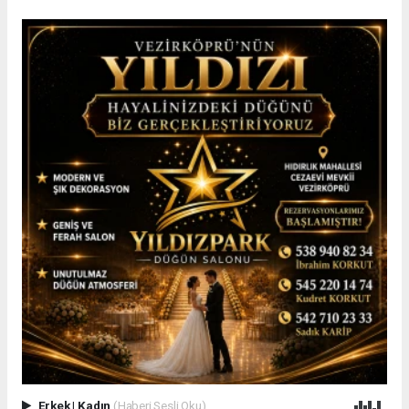
Erkek
|
Kadın
(Haberi Sesli Oku)