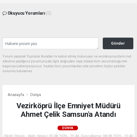
Okuyucu Yorumları
(0)
Gönder
Yorum yazarak Topluluk Kuralları’nı kabul etmiş bulunuyor ve vezirkopruozlem.net
sitesine yaptığınız yorumunuzla ilgili doğrudan veya dolaylı tüm sorumluluğu tek
başınıza üstleniyorsunuz. Yazılan tüm yorumlardan site yönetimi hiçbir şekilde
sorumlu tutulamaz.
Anasayfa
Dünya
Vezirköprü İlçe Emniyet Müdürü
Ahmet Çelik Samsun'a Atandı
DÜNYA
(Web Sitesi) - Web Sitesi | 05.08.2026 - 23:46, Güncelleme: 08.08.2026 - 10:40