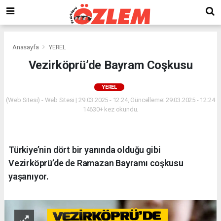
Anasayfa
YEREL
Vezirköprü’de Bayram Coşkusu
YEREL
(Web Sitesi) - Web Sitesi | 29.03.2025 - 12:24, Güncelleme: 29.03.2025 - 12:24
14630+ kez okundu.
Türkiye’nin dört bir yanında olduğu gibi
Vezirköprü’de de Ramazan Bayramı coşkusu
yaşanıyor.