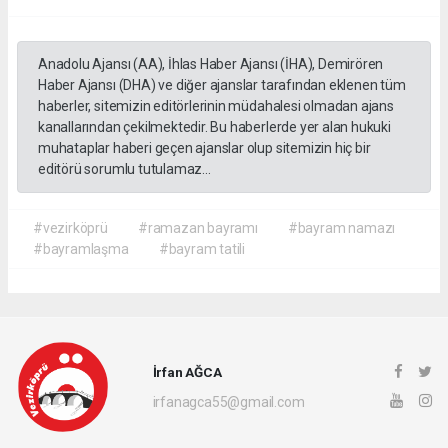
Anadolu Ajansı (AA), İhlas Haber Ajansı (İHA), Demirören
Haber Ajansı (DHA) ve diğer ajanslar tarafından eklenen tüm
haberler, sitemizin editörlerinin müdahalesi olmadan ajans
kanallarından çekilmektedir. Bu haberlerde yer alan hukuki
muhataplar haberi geçen ajanslar olup sitemizin hiç bir
editörü sorumlu tutulamaz...
#vezirköprü
#ramazan bayramı
#bayram namazı
#bayramlaşma
#bayram tatili
İrfan AĞCA
irfanagca55@gmail.com