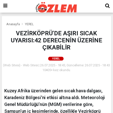
Anasayfa
YEREL
VEZİRKÖPRÜ’DE AŞIRI SICAK
UYARISI:42 DERECENİN ÜZERİNE
ÇIKABİLİR
YEREL
(Web Sitesi) - Web Sitesi | 26.07.2025 - 18:43, Güncelleme: 26.07.2025 - 18:43
10405+ kez okundu.
Kuzey Afrika üzerinden gelen sıcak hava dalgası,
Karadeniz Bölgesi'ni etkisi altına aldı. Meteoroloji
Genel Müdürlüğü’nün (MGM) verilerine göre,
Samsun’un iç kesimlerinde, özellikle Vezirköprü