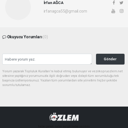
İrfan AĞCA
irfanagca55@gmail.com
Okuyucu Yorumları
(0)
Gönder
Yorum yazarak Topluluk Kuralları’nı kabul etmiş bulunuyor ve vezirkopruozlem.net
sitesine yaptığınız yorumunuzla ilgili doğrudan veya dolaylı tüm sorumluluğu tek
başınıza üstleniyorsunuz. Yazılan tüm yorumlardan site yönetimi hiçbir şekilde
sorumlu tutulamaz.
haber paketi
haber scripti
haber yazılımı