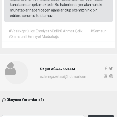
kanallarından çekilmektedir. Bu haberlerde yer alan hukuki
muhataplar haberi geçen ajanslar olup sitemizin hiç bir
editörü sorumlu tutulamaz...
#Vezirköprü İlçe Emniyet Müdürü Ahmet Çelik
#Samsun
#Samsun İl Emniyet Müdürlüğü
Özgür AĞCA / ÖZLEM
ozlemgazetesi@hotmail.com
Okuyucu Yorumları
(1)