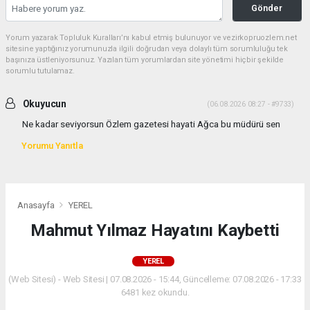
Gönder
Yorum yazarak Topluluk Kuralları’nı kabul etmiş bulunuyor ve vezirkopruozlem.net
sitesine yaptığınız yorumunuzla ilgili doğrudan veya dolaylı tüm sorumluluğu tek
başınıza üstleniyorsunuz. Yazılan tüm yorumlardan site yönetimi hiçbir şekilde
sorumlu tutulamaz.
Okuyucun
(06.08.2026 08:27 - #9733)
Ne kadar seviyorsun Özlem gazetesi hayati Ağca bu müdürü sen
Yorumu Yanıtla
Anasayfa
YEREL
Mahmut Yılmaz Hayatını Kaybetti
YEREL
(Web Sitesi) - Web Sitesi | 07.08.2026 - 15:44, Güncelleme: 07.08.2026 - 17:33
6481 kez okundu.