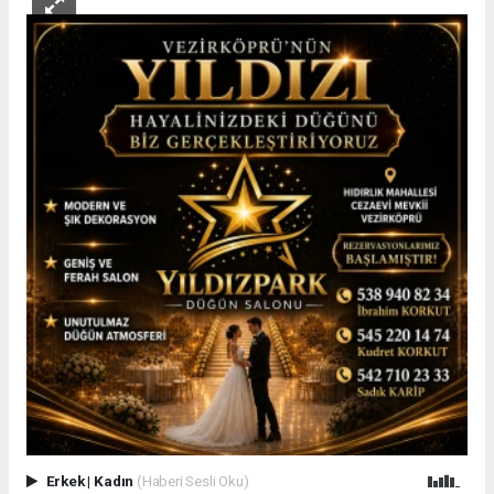
Erkek
|
Kadın
(Haberi Sesli Oku)