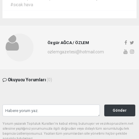
#sıcak hava
Özgür AĞCA / ÖZLEM
ozlemgazetesi@hotmail.com
Okuyucu Yorumları
(0)
Gönder
Yorum yazarak Topluluk Kuralları’nı kabul etmiş bulunuyor ve vezirkopruozlem.net
sitesine yaptığınız yorumunuzla ilgili doğrudan veya dolaylı tüm sorumluluğu tek
başınıza üstleniyorsunuz. Yazılan tüm yorumlardan site yönetimi hiçbir şekilde
sorumlu tutulamaz.