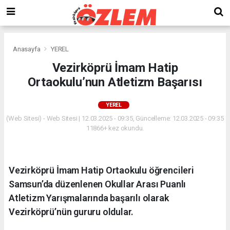
Anasayfa
YEREL
Vezirköprü İmam Hatip
Ortaokulu’nun Atletizm Başarısı
YEREL
(Web Sitesi) - Web Sitesi | 12.03.2025 - 09:35, Güncelleme: 12.03.2025 - 09:35
11866+ kez okundu.
Vezirköprü İmam Hatip Ortaokulu öğrencileri
Samsun’da düzenlenen Okullar Arası Puanlı
Atletizm Yarışmalarında başarılı olarak
Vezirköprü’nün gururu oldular.