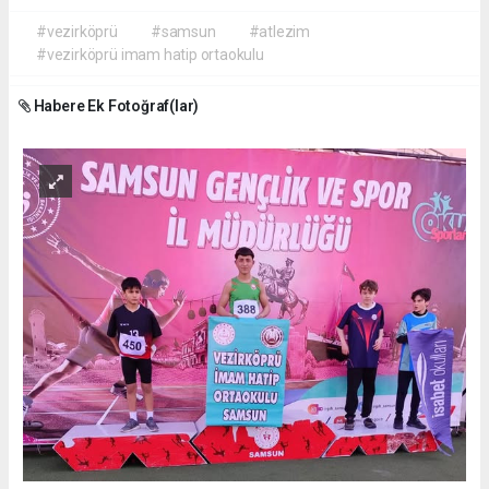
#vezirköprü
#samsun
#atlezim
#vezirköprü imam hatip ortaokulu
Habere Ek Fotoğraf(lar)