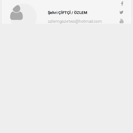
Şehri ÇİFTÇİ / ÖZLEM
ozlemgazetesi@hotmail.com
Okuyucu Yorumları
(0)
Gönder
Yorum yazarak Topluluk Kuralları’nı kabul etmiş bulunuyor ve
vezirkopruozlem.net sitesine yaptığınız yorumunuzla ilgili doğrudan veya
dolaylı tüm sorumluluğu tek başınıza üstleniyorsunuz. Yazılan tüm
yorumlardan site yönetimi hiçbir şekilde sorumlu tutulamaz.