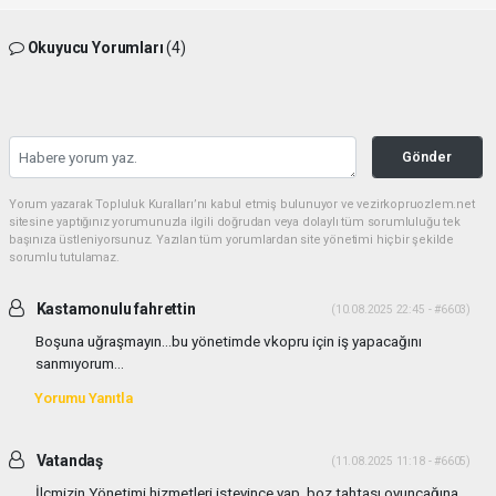
Okuyucu Yorumları
(4)
Gönder
Yorum yazarak Topluluk Kuralları’nı kabul etmiş bulunuyor ve vezirkopruozlem.net
sitesine yaptığınız yorumunuzla ilgili doğrudan veya dolaylı tüm sorumluluğu tek
başınıza üstleniyorsunuz. Yazılan tüm yorumlardan site yönetimi hiçbir şekilde
sorumlu tutulamaz.
Kastamonulu fahrettin
(10.08.2025 22:45 - #6603)
Boşuna uğraşmayın...bu yönetimde vkopru için iş yapacağını
sanmıyorum...
Yorumu Yanıtla
Vatandaş
(11.08.2025 11:18 - #6605)
İlçmizin Yönetimi hizmetleri isteyince yap, boz tahtası oyuncağına