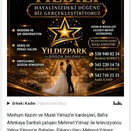
Erkek
|
Kadın
(Haberi Sesli Oku)
Merhum Kazım ve Murat Yılmaz’ın kardeşleri, Bafra
Altınkaya Santrali çalışanı Mehmet Yılmaz ile televizyoncu
Yahya Yılmaz’ın Babaları Pikapçı Hacı Mahmut Yılmaz