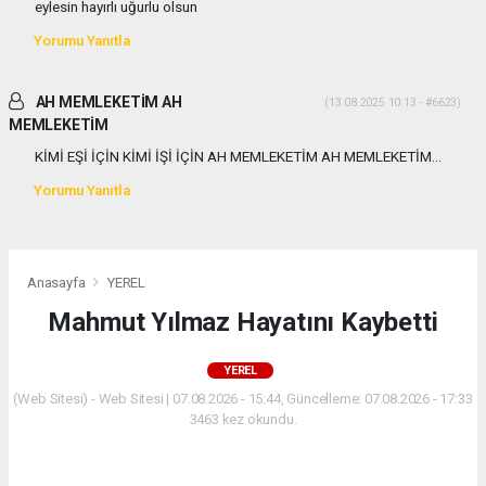
eylesin hayırlı uğurlu olsun
Yorumu Yanıtla
AH MEMLEKETİM AH
(13.08.2025 10:13 - #6623)
MEMLEKETİM
KİMİ EŞİ İÇİN KİMİ İŞİ İÇİN AH MEMLEKETİM AH MEMLEKETİM...
Yorumu Yanıtla
Anasayfa
YEREL
Mahmut Yılmaz Hayatını Kaybetti
YEREL
(Web Sitesi) - Web Sitesi | 07.08.2026 - 15:44, Güncelleme: 07.08.2026 - 17:33
3463 kez okundu.