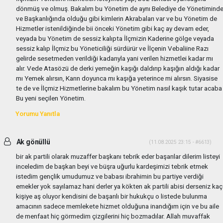
dönmüş ve olmuş. Bakalım bu Yönetim de aynı Belediye de Yönetimind
ve Başkanlığında olduğu gibi kimlerin Akrabaları var ve bu Yönetim de
Hizmetler istenildiğinde bii önceki Yönetim gibi kaç ay devam eder,
veyada bu Yönetim de sessiz kalıpta İlçmizin Kaderine gölge veyada
sessiz kalıp İlçmiz bu Yöneticiliği sürdürür ve İlçenin Vebaliine Razı
gelirde sesetmeden verildiği kadarıyla yani verilen hizmetlei kadar mı
alır. Vede Atasözü de derki yemeğin kaşığı daldırıp kaşığın aldığı kadar
mı Yemek alırsın, Karın doyunca mı kaşığa yeterince mi alırsın. Siyasise
te de ve İlçmiz Hizmetlerine bakalım bu Yönetim nasıl kaşık tutar acaba
Bu yeni seçilen Yönetim.
Yorumu Yanıtla
Ak gönüllü
(11.08.2025 23:15 - #6613)
bir ak partili olarak muzaffer başkanı tebrik eder başarılar dilerim listeyi
inceledim de başkan beyi ve büşra uğurlu kardeşimizi tebrik etmek
istedim gençlik umudumuz ve babası ibrahimin bu partiye verdiği
emekler yok sayılamaz hani derler ya kökten ak partili abisi derseniz kaç
kişiye aş oluyor kendisini de başarılı bir hukukçu o listede bulunma
amacının sadece memlekete hizmet olduğuna inandığım için ve bu aile
de menfaat hiç görmedim çizgilerini hiç bozmadılar. Allah muvaffak