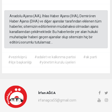
Anadolu Ajansı (AA), İhlas Haber Ajansı (İHA), Demirören
Haber Ajansı (DHA) ve diğer ajanslar tarafından eklenen tüm
haberler, sitemizin editörlerinin müdahalesi olmadan ajans
kanallarından çekilmektedir. Bu haberlerde yer alan hukuki
muhataplar haberi geçen ajanslar olup sitemizin hiç bir
editörü sorumlu tutulamaz...
#vezirköprü
#adalet ve kalkınma partisi
#ak parti
#ilçe başkanlığı
#yönetim kurulu üyeleri
İrfan AĞCA
irfanagca55@gmail.com