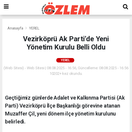
Anasayfa
YEREL
Vezirköprü Ak Parti’de Yeni
Yönetim Kurulu Belli Oldu
YEREL
(Web Sitesi) - Web Sitesi | 08.08.2025 - 16:56, Güncelleme: 08.08.2025 - 16:56
10202+ kez okundu.
Geçtiğimiz günlerde Adalet ve Kalkınma Partisi (Ak
Parti) Vezirköprü İlçe Başkanlığı görevine atanan
Muzaffer Çil, yeni dönem ilçe yönetim kurulunu
belirledi.