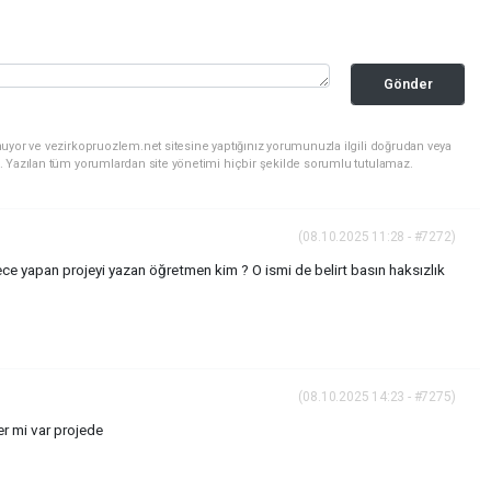
Gönder
uyor ve vezirkopruozlem.net sitesine yaptığınız yorumunuzla ilgili doğrudan veya
. Yazılan tüm yorumlardan site yönetimi hiçbir şekilde sorumlu tutulamaz.
(08.10.2025 11:28 - #7272)
ece yapan projeyi yazan öğretmen kim ? O ismi de belirt basın haksızlık
(08.10.2025 14:23 - #7275)
er mi var projede