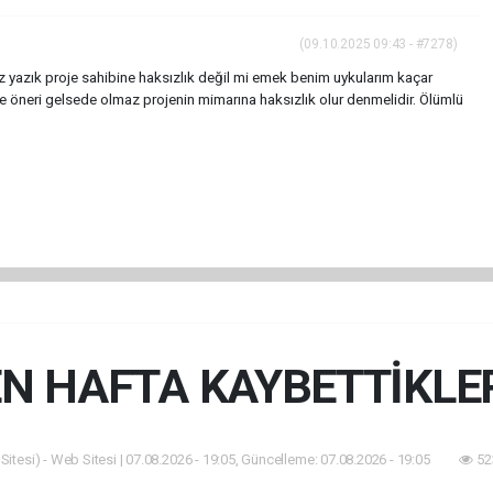
(09.10.2025 09:43 - #7278)
ız yazık proje sahibine haksızlık değil mi emek benim uykularım kaçar
e öneri gelsede olmaz projenin mimarına haksızlık olur denmelidir. Ölümlü
N HAFTA KAYBETTİKLE
itesi) - Web Sitesi | 07.08.2026 - 19:05, Güncelleme: 07.08.2026 - 19:05
52