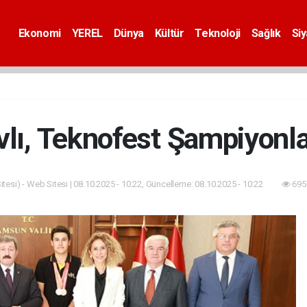
Ekonomi
YEREL
Dünya
Kültür
Teknoloji
Sağlık
Si
vlı, Teknofest Şampiyonlar
tesi) - Web Sitesi | 08.10.2025 - 10:22, Güncelleme: 08.10.2025 - 10:22
695