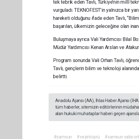
tek tebrik eden Tavlı, Türkiye’nin millî te
vurguladı. TEKNOFEST’in yalnızca bir yar
hareketi olduğunu ifade eden Tavlı, “Bili
başarıları, ülkemizin geleceğine olan inan
Buluşmaya ayrıca Vali Yardımcısı Bilal Bozd
Müdür Yardımcısı Kenan Arslan ve Atakum 
Program sonunda Vali Orhan Tavlı, öğrenci
Tavlı, gençlerin bilim ve teknoloji alan
belirtti.
Anadolu Ajansı (AA), İhlas Haber Ajansı (İHA
tüm haberler, sitemizin editörlerinin müdaha
alan hukuki muhataplar haberi geçen ajanslar
#samsun
#vezirköprü
#samsun valisi orh