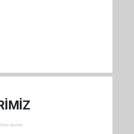
RİMİZ
3 kez okundu.