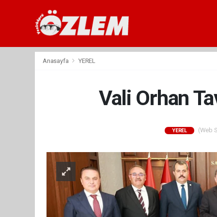
Anasayfa
YEREL
Vali Orhan Ta
(Web Si
YEREL