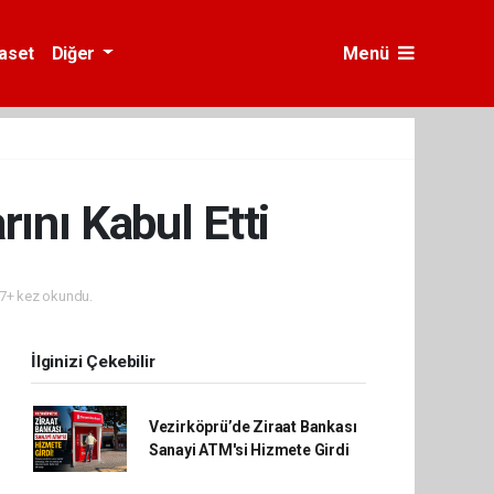
yaset
Diğer
Menü
ını Kabul Etti
7+ kez okundu.
İlginizi Çekebilir
Vezirköprü’de Ziraat Bankası
Sanayi ATM'si Hizmete Girdi