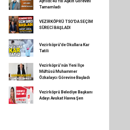
Ayrıldı:40 Yılı Aşkın Görevini
Tamamladı
VEZİRKÖPRÜ TSO'DA SEÇİM
SÜRECİ BAŞLADI
Vezirköprü'de Okullara Kar
Tatili
Vezirköprü’nün Yeni İlçe
Müftüsü Muhammer
Özkalaycı Görevine Başladı
Vezirköprü Belediye Başkanı
Adayı Avukat Havva Şen