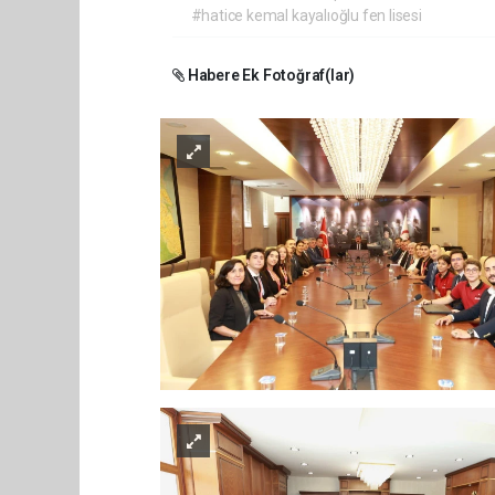
#hatice kemal kayalıoğlu fen lisesi
Habere Ek Fotoğraf(lar)