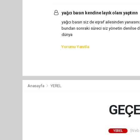
yağcı basın kendine layık olanı yaptınn
yağcı basın siz de eşraf ailesinden yanasın
bundan sonraki süreci siz yönetin denilse d
dünya
Yorumu Yanıtla
Anasayfa
YEREL
GEÇE
(Web S
YEREL