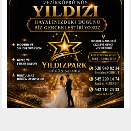
Erkek
|
Kadın
(Haberi Sesli Oku)
Görev yaptığı süre boyunca ilçede asayiş ve güvenliğin