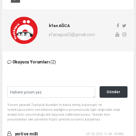
İrfan AĞCA
irfanagca55@gmail.com
Okuyucu Yorumları
(2)
Gönder
Yorum yazarak Topluluk Kuralları’nı kabul etmiş bulunuyor ve
vezirkopruozlem.net sitesine yaptığınız yorumunuzla ilgili doğrudan veya
dolaylı tüm sorumluluğu tek başınıza üstleniyorsunuz. Yazılan tüm
yorumlardan site yönetimi hiçbir şekilde sorumlu tutulamaz.
yerli ve milli
(07.05.2025 11:48 - #5889)