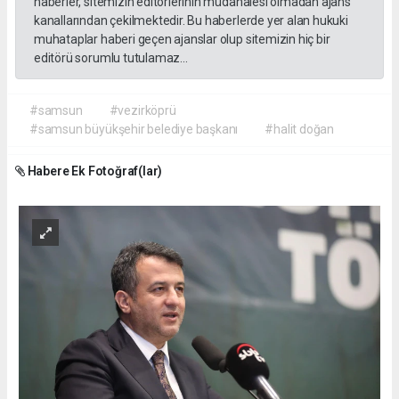
haberler, sitemizin editörlerinin müdahalesi olmadan ajans
kanallarından çekilmektedir. Bu haberlerde yer alan hukuki
muhataplar haberi geçen ajanslar olup sitemizin hiç bir
editörü sorumlu tutulamaz...
#samsun
#vezirköprü
#samsun büyükşehir belediye başkanı
#halit doğan
Habere Ek Fotoğraf(lar)