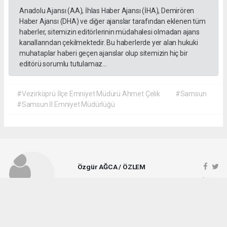
Anadolu Ajansı (AA), İhlas Haber Ajansı (İHA), Demirören
Haber Ajansı (DHA) ve diğer ajanslar tarafından eklenen tüm
haberler, sitemizin editörlerinin müdahalesi olmadan ajans
kanallarından çekilmektedir. Bu haberlerde yer alan hukuki
muhataplar haberi geçen ajanslar olup sitemizin hiç bir
editörü sorumlu tutulamaz...
#Vezirköprü İlçe Emniyet Müdürü Ahmet Çelik
#Samsun
#Samsun İl Emniyet Müdürlüğü
Özgür AĞCA / ÖZLEM
ozlemgazetesi@hotmail.com