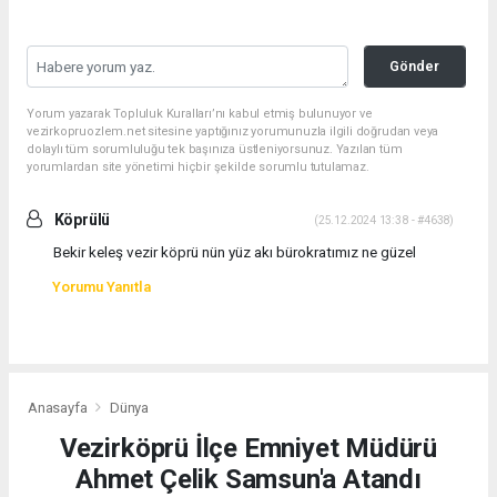
Gönder
Yorum yazarak Topluluk Kuralları’nı kabul etmiş bulunuyor ve
vezirkopruozlem.net sitesine yaptığınız yorumunuzla ilgili doğrudan veya
dolaylı tüm sorumluluğu tek başınıza üstleniyorsunuz. Yazılan tüm
yorumlardan site yönetimi hiçbir şekilde sorumlu tutulamaz.
Köprülü
(25.12.2024 13:38 - #4638)
Bekir keleş vezir köprü nün yüz akı bürokratımız ne güzel
Yorumu Yanıtla
Anasayfa
Dünya
Vezirköprü İlçe Emniyet Müdürü
Ahmet Çelik Samsun'a Atandı