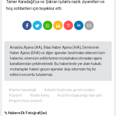
Tamer Karadağlı’ya ve Şükran Işıtan’a nazik ziyaretleri ve
hoş sohbetleri için teşekkür etti.
Anadolu Ajansı (AA), İhlas Haber Ajansı (İHA), Demirören
Haber Ajansı (DHA) ve diğer ajanslar tarafından eklenen tüm
haberler, sitemizin editörlerinin müdahalesi olmadan ajans
kanallarından çekilmektedir. Bu haberlerde yer alan hukuki
muhataplar haberi geçen ajanslar olup sitemizin hiç bir
editörü sorumlu tutulamaz...
#tamer karadağlı
#devlet tiyatroları genel müdürü
#ziyaret
#bekir keleş
#cumhurbaşkanlığı idari işler
#hayırlı olsun ziyareti
Habere Ek Fotoğraf(lar)