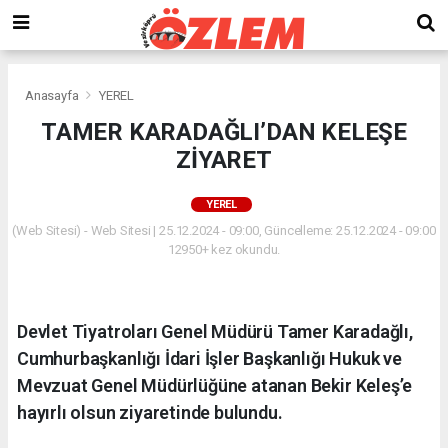
Anasayfa
YEREL
TAMER KARADAĞLI’DAN KELEŞE
ZİYARET
YEREL
(Web Sitesi) - Web Sitesi | 25.12.2024 - 09:00, Güncelleme: 25.12.2024 - 09:00
12950+ kez okundu.
Devlet Tiyatroları Genel Müdürü Tamer Karadağlı,
Cumhurbaşkanlığı İdari İşler Başkanlığı Hukuk ve
Mevzuat Genel Müdürlüğüne atanan Bekir Keleş’e
hayırlı olsun ziyaretinde bulundu.