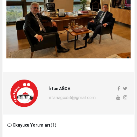
İrfan AĞCA
irfanagca55@gmail.com
Okuyucu Yorumları
(1)