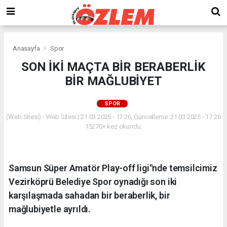
Anasayfa
Spor
SON İKİ MAÇTA BİR BERABERLİK
BİR MAĞLUBİYET
SPOR
(Web Sitesi) - Web Sitesi | 21.03.2025 - 17:26, Güncelleme: 21.03.2025 - 17:26
15270+ kez okundu.
Samsun Süper Amatör Play-off ligi"nde temsilcimiz
Vezirköprü Belediye Spor oynadığı son iki
karşılaşmada sahadan bir beraberlik, bir
mağlubiyetle ayrıldı.