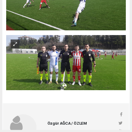
Özgür AĞCA / ÖZLEM
ozlemgazetesi@hotmail.com