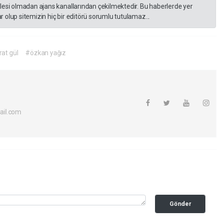
lesi olmadan ajans kanallarından çekilmektedir. Bu haberlerde yer
 olup sitemizin hiç bir editörü sorumlu tutulamaz...
at gül
#özkan yağız
ail.com
Gönder