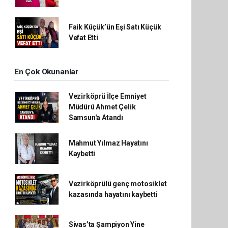
Faik Küçük’ün Eşi Satı Küçük
Vefat Etti
En Çok Okunanlar
Vezirköprü İlçe Emniyet
Müdürü Ahmet Çelik
Samsun'a Atandı
Mahmut Yılmaz Hayatını
Kaybetti
Vezirköprülü genç motosiklet
kazasında hayatını kaybetti
Sivas’ta Şampiyon Yine