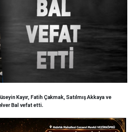
Hüseyin Kayır, Fatih Çakmak, Satılmış Akkaya ve
lver Bal vefat etti.