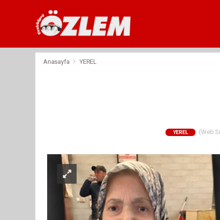
Anasayfa
YEREL
(Web Sit
YEREL