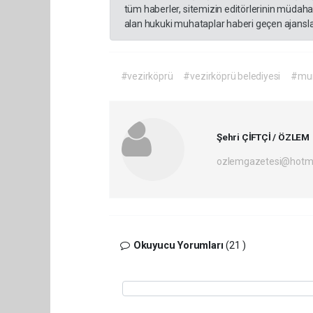
tüm haberler, sitemizin editörlerinin müdaha
alan hukuki muhataplar haberi geçen ajanslar
#vezirköprü
#vezirköprü belediyesi
#mur
Şehri ÇİFTÇİ / ÖZLEM
ozlemgazetesi@hotm
Okuyucu Yorumları
(21 )