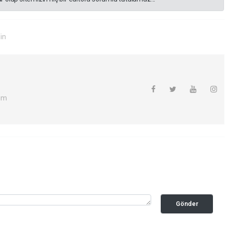
in
om
Gönder