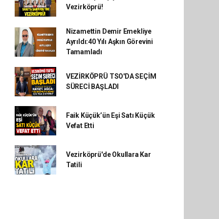
Vezirköprü!
Nizamettin Demir Emekliye
Ayrıldı:40 Yılı Aşkın Görevini
Tamamladı
VEZİRKÖPRÜ TSO'DA SEÇİM
SÜRECİ BAŞLADI
Faik Küçük’ün Eşi Satı Küçük
Vefat Etti
Vezirköprü'de Okullara Kar
Tatili