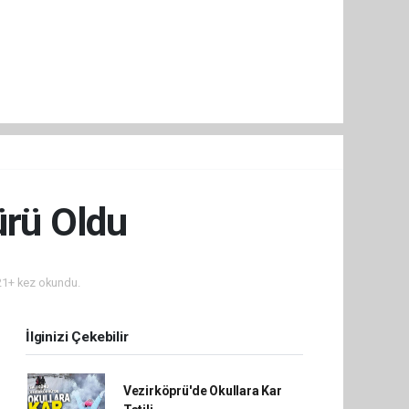
ürü Oldu
1+ kez okundu.
İlginizi Çekebilir
Vezirköprü'de Okullara Kar