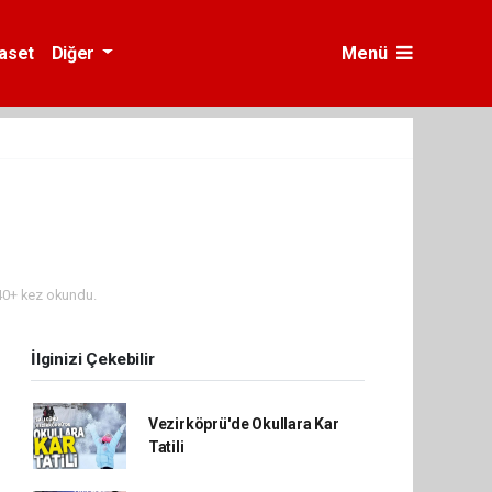
yaset
Diğer
Menü
0+ kez okundu.
İlginizi Çekebilir
Vezirköprü'de Okullara Kar
Tatili