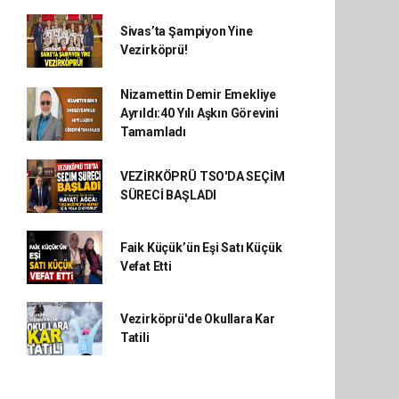
Sivas’ta Şampiyon Yine
Vezirköprü!
Nizamettin Demir Emekliye
Ayrıldı:40 Yılı Aşkın Görevini
Tamamladı
VEZİRKÖPRÜ TSO'DA SEÇİM
SÜRECİ BAŞLADI
Faik Küçük’ün Eşi Satı Küçük
Vefat Etti
Vezirköprü'de Okullara Kar
Tatili