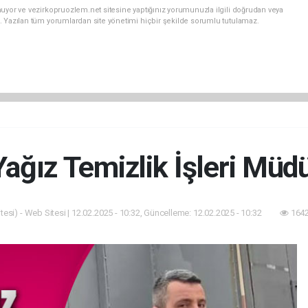
uyor ve vezirkopruozlem.net sitesine yaptığınız yorumunuzla ilgili doğrudan veya
. Yazılan tüm yorumlardan site yönetimi hiçbir şekilde sorumlu tutulamaz.
ağız Temizlik İşleri Müd
esi) - Web Sitesi | 12.02.2025 - 10:32, Güncelleme: 12.02.2025 - 10:32
1642