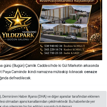
günü (Bugün) Çamlık Caddesi'nde ki Gül Marketin arkasında
t Paşa Camiinde ikindi namazına müteakip kılınacak
cenaze
ğında defnedilecek.
), Demirören Haber Ajansı (DHA) ve diğer ajanslar tarafından eklenen
lesi olmadan ajans kanallarından çekilmektedir. Bu haberlerde yer
 olup sitemizin hiç bir editörü sorumlu tutulamaz...