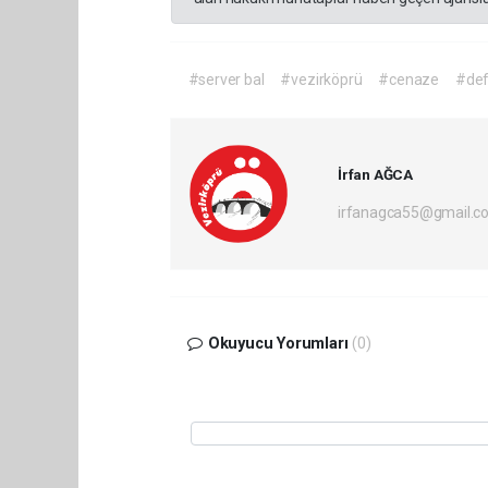
#server bal
#vezirköprü
#cenaze
#def
İrfan AĞCA
irfanagca55@gmail.c
Okuyucu Yorumları
(0)