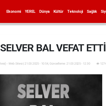
Ekonomi
YEREL
Dünya
Kültür
Teknoloji
Sağlık
Si
SELVER BAL VEFAT ETTİ
esi) - Web Sitesi | 21.03.2025 - 10:54, Güncelleme: 21.03.2025 - 12:30
1274