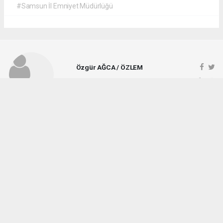
#Samsun İl Emniyet Müdürlüğü
Özgür AĞCA / ÖZLEM
ozlemgazetesi@hotmail.com
Okuyucu Yorumları
(1)
Gönder
Yorum yazarak Topluluk Kuralları’nı kabul etmiş bulunuyor ve vezirkopruozlem.net
sitesine yaptığınız yorumunuzla ilgili doğrudan veya dolaylı tüm sorumluluğu tek
başınıza üstleniyorsunuz. Yazılan tüm yorumlardan site yönetimi hiçbir şekilde
sorumlu tutulamaz.