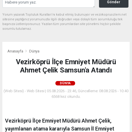
Gönder
Yorum yazarak Topluluk Kuralları’nı kabul etmiş bulunuyor ve vezirkopruozlem.net
sitesine yaptığınız yorumunuzla ilgili doğrudan veya dolaylı tüm sorumluluğu tek
başınıza üstleniyorsunuz. Yazılan tüm yorumlardan site yönetimi hiçbir şekilde
sorumlu tutulamaz.
Anasayfa
Dünya
Vezirköprü İlçe Emniyet Müdürü
Ahmet Çelik Samsun'a Atandı
DÜNYA
(Web Sitesi) - Web Sitesi | 05.08.2026 - 23:46, Güncelleme: 08.08.2026 - 10:40
6568 kez okundu.
Vezirköprü İlçe Emniyet Müdürü Ahmet Çelik,
yayımlanan atama kararıyla Samsun İl Emniyet