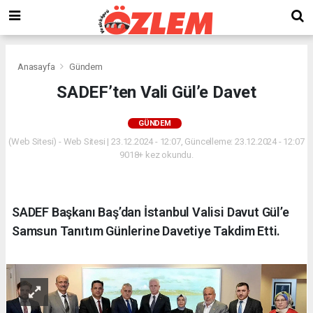
Anasayfa
Gündem
SADEF’ten Vali Gül’e Davet
GÜNDEM
(Web Sitesi) - Web Sitesi | 23.12.2024 - 12:07, Güncelleme: 23.12.2024 - 12:07
9018+ kez okundu.
SADEF Başkanı Baş’dan İstanbul Valisi Davut Gül’e
Samsun Tanıtım Günlerine Davetiye Takdim Etti.