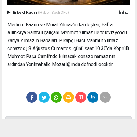
Erkek
|
Kadın
(Haberi Sesli Oku)
Merhum Kazım ve Murat Yılmaz’ın kardeşleri, Bafra
Altınkaya Santrali çalışanı Mehmet Yılmaz ile televizyoncu
Yahya Yılmaz’ın Babaları Pikapçı Hacı Mahmut Yılmaz
cenazesi, 8 Ağustos Cumartesi günü saat 10.30’da Köprülü
Mehmet Paşa Camii’nde kılınacak cenaze namazının
ardından Yenimahalle Mezarlığı’nda defnedilecektir.
Anadolu Ajansı (AA), İhlas Haber Ajansı (İHA), Demirören
Haber Ajansı (DHA) ve diğer ajanslar tarafından eklenen tüm
haberler, sitemizin editörlerinin müdahalesi olmadan ajans