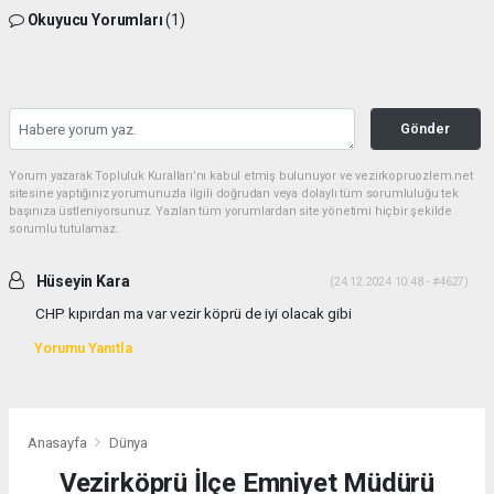
Okuyucu Yorumları
(1)
Gönder
Yorum yazarak Topluluk Kuralları’nı kabul etmiş bulunuyor ve vezirkopruozlem.net
sitesine yaptığınız yorumunuzla ilgili doğrudan veya dolaylı tüm sorumluluğu tek
başınıza üstleniyorsunuz. Yazılan tüm yorumlardan site yönetimi hiçbir şekilde
sorumlu tutulamaz.
Hüseyin Kara
(24.12.2024 10:48 - #4627)
CHP kıpırdan ma var vezir köprü de iyi olacak gibi
Yorumu Yanıtla
Anasayfa
Dünya
Vezirköprü İlçe Emniyet Müdürü