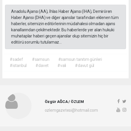
Anadolu Ajansı (AA), İhlas Haber Ajansı (İHA), Demirören
Haber Ajansı (DHA) ve diğer ajanslar tarafından eklenen tüm
haberler, sitemizin editörlerinin müdahalesi olmadan ajans
kanallarından çekilmektedir. Bu haberlerde yer alan hukuki
muhataplar haberi geçen ajanslar olup sitemizin hiç bir
editörü sorumlu tutulamaz...
#sadef
#samsun
#samsun tanıtım günleri
#istanbul
#davet
#vali
#davut gül
Özgür AĞCA / ÖZLEM
ozlemgazetesi@hotmail.com