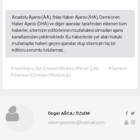
Anadolu Ajansı (AA), İhlas Haber Ajansı (İHA), Demirören
Haber Ajansı (DHA) ve diğer ajanslar tarafından eklenen tüm
haberler, sitemizin editörlerinin müdahalesi olmadan ajans
kanallarından çekilmektedir. Bu haberlerde yer alan hukuki
muhataplar haberi geçen ajanslar olup sitemizin hiç bir
editörü sorumlu tutulamaz...
#Vezirköprü İlçe Emniyet Müdürü Ahmet Çelik
#Samsun
#Samsun İl Emniyet Müdürlüğü
Özgür AĞCA / ÖZLEM
ozlemgazetesi@hotmail.com