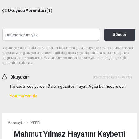
Okuyucu Yorumları
(1)
Gönder
Yorum yazarak Topluluk Kuralları’nı kabul etmiş bulunuyor ve vezirkopruozlem.net
sitesine yaptığınız yorumunuzla ilgili doğrudan veya dolaylı tüm sorumluluğu tek
başınıza üstleniyorsunuz. Yazılan tüm yorumlardan site yönetimi hiçbir şekilde
sorumlu tutulamaz.
Okuyucun
(06.08.2026 08:27 - #9733)
Ne kadar seviyorsun Özlem gazetesi hayati Ağca bu müdürü sen
Yorumu Yanıtla
Anasayfa
YEREL
Mahmut Yılmaz Hayatını Kaybetti