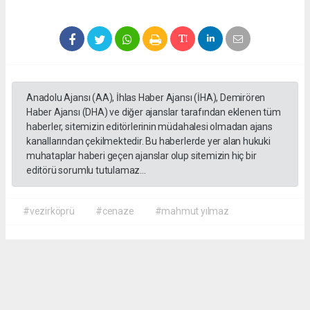
Anadolu Ajansı (AA), İhlas Haber Ajansı (İHA), Demirören
Haber Ajansı (DHA) ve diğer ajanslar tarafından eklenen tüm
haberler, sitemizin editörlerinin müdahalesi olmadan ajans
kanallarından çekilmektedir. Bu haberlerde yer alan hukuki
muhataplar haberi geçen ajanslar olup sitemizin hiç bir
editörü sorumlu tutulamaz...
#vezirköprü
#cenaze
#mahmut yılmaz
İrfan AĞCA