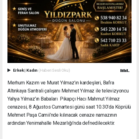
Erkek
|
Kadın
(Haberi Sesli Oku)
Merhum Kazım ve Murat Yılmaz’ın kardeşleri, Bafra
Altınkaya Santrali çalışanı Mehmet Yılmaz ile televizyoncu
Yahya Yılmaz’ın Babaları Pikapçı Hacı Mahmut Yılmaz
cenazesi, 8 Ağustos Cumartesi günü saat 10.30’da Köprülü
Mehmet Paşa Camii’nde kılınacak cenaze namazının
ardından Yenimahalle Mezarlığı’nda defnedilecektir.