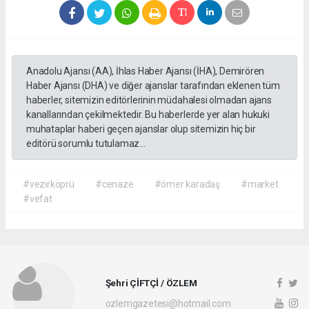
Anadolu Ajansı (AA), İhlas Haber Ajansı (İHA), Demirören
Haber Ajansı (DHA) ve diğer ajanslar tarafından eklenen tüm
haberler, sitemizin editörlerinin müdahalesi olmadan ajans
kanallarından çekilmektedir. Bu haberlerde yer alan hukuki
muhataplar haberi geçen ajanslar olup sitemizin hiç bir
editörü sorumlu tutulamaz...
#vezirköprü
#cenaze
#ömer karadaş
#market
#vefat
Şehri ÇİFTÇİ / ÖZLEM
ozlemgazetesi@hotmail.com