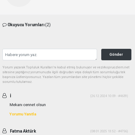
Okuyucu Yorumları
(2)
Gönder
Yorum yazarak Topluluk Kuralları’nı kabul etmiş bulunuyor ve vezirkopruozlem.net
sitesine yaptığınız yorumunuzla ilgili doğrudan veya dolaylı tüm sorumluluğu tek
başınıza üstleniyorsunuz. Yazılan tüm yorumlardan site yönetimi hiçbir şekilde
sorumlu tutulamaz.
İ
(26.12.2024 10:09 - #4639)
Mekanı cennet olsun
Yorumu Yanıtla
Fatma Aktürk
(08.01.2025 13:52 - #4756)