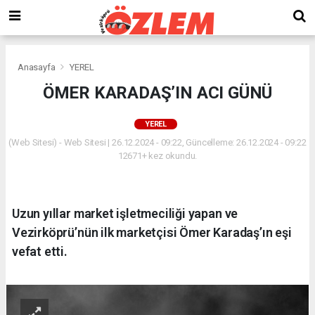
Anasayfa
YEREL
ÖMER KARADAŞ’IN ACI GÜNÜ
YEREL
(Web Sitesi) - Web Sitesi | 26.12.2024 - 09:22, Güncelleme: 26.12.2024 - 09:22
12671+ kez okundu.
Uzun yıllar market işletmeciliği yapan ve
Vezirköprü’nün ilk marketçisi Ömer Karadaş’ın eşi
vefat etti.