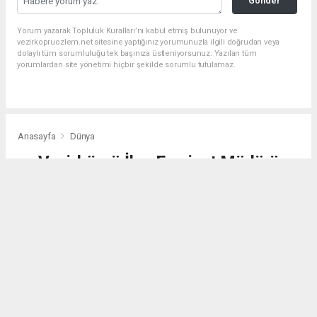
Gönder
Yorum yazarak Topluluk Kuralları’nı kabul etmiş bulunuyor ve
vezirkopruozlem.net sitesine yaptığınız yorumunuzla ilgili doğrudan veya
dolaylı tüm sorumluluğu tek başınıza üstleniyorsunuz. Yazılan tüm
yorumlardan site yönetimi hiçbir şekilde sorumlu tutulamaz.
Anasayfa
Dünya
Vezirköprü İlçe Emniyet Müdürü
Ahmet Çelik Samsun'a Atandı
DÜNYA
(Web Sitesi) - Web Sitesi | 05.08.2026 - 23:46, Güncelleme: 08.08.2026 - 10:40
6138 kez okundu.
Vezirköprü İlçe Emniyet Müdürü Ahmet Çelik,