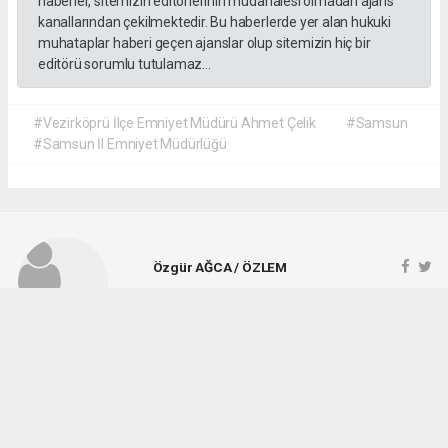
haberler, sitemizin editörlerinin müdahalesi olmadan ajans
kanallarından çekilmektedir. Bu haberlerde yer alan hukuki
muhataplar haberi geçen ajanslar olup sitemizin hiç bir
editörü sorumlu tutulamaz...
#Vezirköprü İlçe Emniyet Müdürü Ahmet Çelik
#Samsun
#Samsun İl Emniyet Müdürlüğü
Özgür AĞCA / ÖZLEM
ozlemgazetesi@hotmail.com
Okuyucu Yorumları
(1)