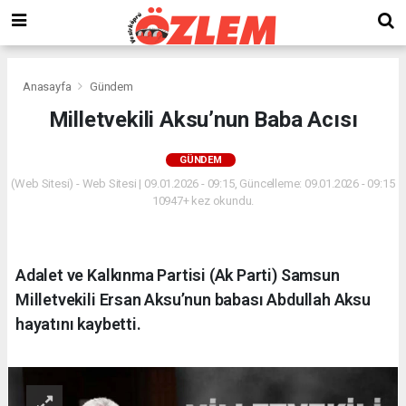
Anasayfa
Gündem
Milletvekili Aksu’nun Baba Acısı
GÜNDEM
(Web Sitesi) - Web Sitesi | 09.01.2026 - 09:15, Güncelleme: 09.01.2026 - 09:15
10947+ kez okundu.
Adalet ve Kalkınma Partisi (Ak Parti) Samsun
Milletvekili Ersan Aksu’nun babası Abdullah Aksu
hayatını kaybetti.