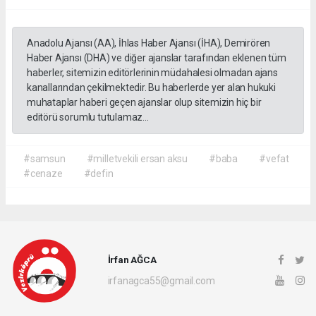
Anadolu Ajansı (AA), İhlas Haber Ajansı (İHA), Demirören
Haber Ajansı (DHA) ve diğer ajanslar tarafından eklenen tüm
haberler, sitemizin editörlerinin müdahalesi olmadan ajans
kanallarından çekilmektedir. Bu haberlerde yer alan hukuki
muhataplar haberi geçen ajanslar olup sitemizin hiç bir
editörü sorumlu tutulamaz...
#samsun
#milletvekili ersan aksu
#baba
#vefat
#cenaze
#defin
İrfan AĞCA
irfanagca55@gmail.com