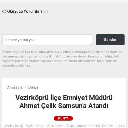
Okuyucu Yorumları
(0)
Gönder
Yorum yazarak Topluluk Kuralları’nı kabul etmiş bulunuyor ve vezirkopruozlem.net
sitesine yaptığınız yorumunuzla ilgili doğrudan veya dolaylı tüm sorumluluğu tek
başınıza üstleniyorsunuz. Yazılan tüm yorumlardan site yönetimi hiçbir şekilde
sorumlu tutulamaz.
Anasayfa
Dünya
Vezirköprü İlçe Emniyet Müdürü
Ahmet Çelik Samsun'a Atandı
DÜNYA
(Web Sitesi) - Web Sitesi | 05.08.2026 - 23:46, Güncelleme: 08.08.2026 - 10:40