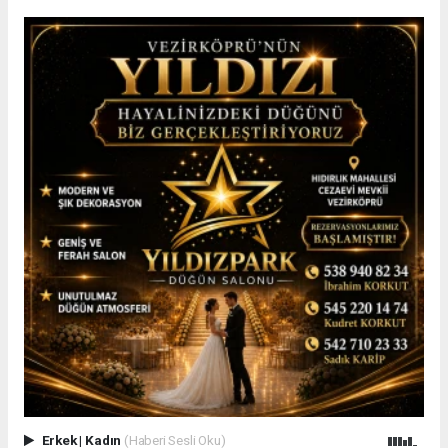
Erkek
|
Kadın
(Haberi Sesli Oku)