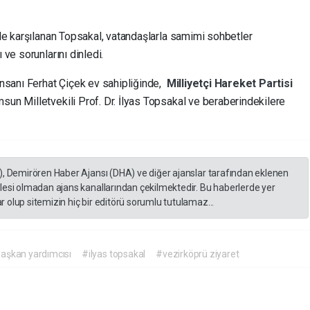
iyle karşılanan Topsakal, vatandaşlarla samimi sohbetler
 ve sorunlarını dinledi.
 İnsanı Ferhat Çiçek ev sahipliğinde,
Milliyetçi Hareket Partisi
sun Milletvekili Prof. Dr. İlyas Topsakal ve beraberindekilere
), Demirören Haber Ajansı (DHA) ve diğer ajanslar tarafından eklenen
lesi olmadan ajans kanallarından çekilmektedir. Bu haberlerde yer
 olup sitemizin hiç bir editörü sorumlu tutulamaz...
aşkan yardımcısı
#ilyas topsakal
#vezirköprü ziyaret