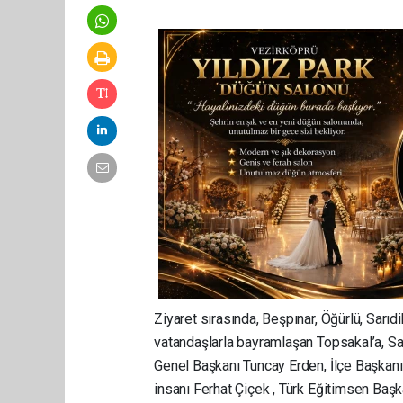
Ziyaret sırasında, Beşpınar, Öğürlü, Sarıd
vatandaşlarla bayramlaşan Topsakal’a, S
Genel Başkanı Tuncay Erden, İlçe Başkan
insanı Ferhat Çiçek , Türk Eğitimsen Baş