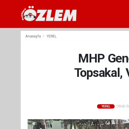
Anasayfa
YEREL
MHP Genel
Topsakal, 
(Web Sit
YEREL