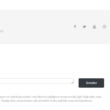
om
Gönder
uyor ve vezirkopruozlem.net sitesine yaptığınız yorumunuzla ilgili doğrudan veya
. Yazılan tüm yorumlardan site yönetimi hiçbir şekilde sorumlu tutulamaz.