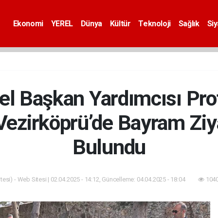
Ekonomi
YEREL
Dünya
Kültür
Teknoloji
Sağlık
Si
 Başkan Yardımcısı Prof.
Vezirköprü’de Bayram Ziy
Bulundu
esi) - Web Sitesi | 02.04.2025 - 14:12, Güncelleme: 04.04.2025 - 18:04
1040