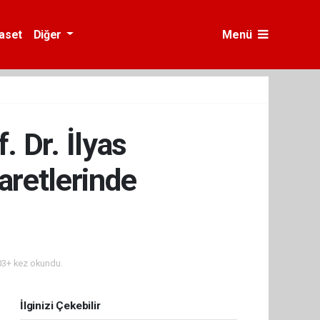
yaset
Diğer
Menü
 Dr. İlyas
aretlerinde
3+ kez okundu.
İlginizi Çekebilir