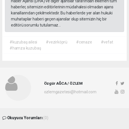
Haber Ajansı (DHA) ve diğer ajanslar tarafından eklenen tüm
haberler, sitemizin editörlerinin müdahalesi olmadan ajans
kanallarından çekilmektedir. Bu haberlerde yer alan hukuki
muhataplar haberi geçen ajanslar olup sitemizin hiç bir
editörü sorumlu tutulamaz...
#kuzubaş ailesi
#vezirköprü
#cenaze
#vefat
#hamza kuzubaş
Özgür AĞCA / ÖZLEM
ozlemgazetesi@hotmail.com
Okuyucu Yorumları
(0)