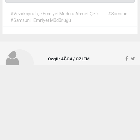
#Vezirköprü İlçe Emniyet Müdürü Ahmet Çelik
#Samsun
#Samsun İl Emniyet Müdürlüğü
Özgür AĞCA / ÖZLEM
ozlemgazetesi@hotmail.com
Okuyucu Yorumları
(1)
Gönder
Yorum yazarak Topluluk Kuralları’nı kabul etmiş bulunuyor ve vezirkopruozlem.net
sitesine yaptığınız yorumunuzla ilgili doğrudan veya dolaylı tüm sorumluluğu tek