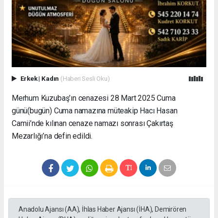
Erkek
|
Kadın
(Haberi Sesli Oku)
Merhum Kuzubaş’ın cenazesi 28 Mart 2025 Cuma
günü(bugün) Cuma namazına müteakip Hacı Hasan
Camii’nde kılınan cenaze namazı sonrası Çakırtaş
Mezarlığı’na defin edildi.
Anadolu Ajansı (AA), İhlas Haber Ajansı (İHA), Demirören