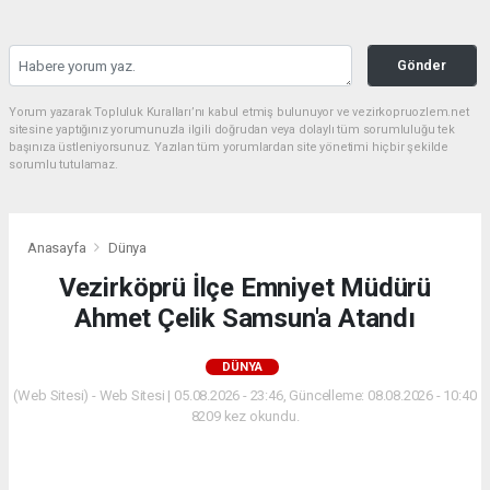
Gönder
Yorum yazarak Topluluk Kuralları’nı kabul etmiş bulunuyor ve vezirkopruozlem.net
sitesine yaptığınız yorumunuzla ilgili doğrudan veya dolaylı tüm sorumluluğu tek
başınıza üstleniyorsunuz. Yazılan tüm yorumlardan site yönetimi hiçbir şekilde
sorumlu tutulamaz.
Anasayfa
Dünya
Vezirköprü İlçe Emniyet Müdürü
Ahmet Çelik Samsun'a Atandı
DÜNYA
(Web Sitesi) - Web Sitesi | 05.08.2026 - 23:46, Güncelleme: 08.08.2026 - 10:40
8209 kez okundu.