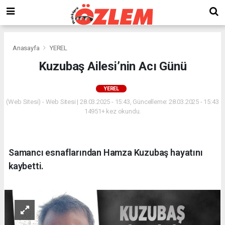
Anasayfa
YEREL
Kuzubaş Ailesi’nin Acı Günü
YEREL
(Web Sitesi) - Web Sitesi | 28.03.2025 - 15:43, Güncelleme: 28.03.2025 - 15:43
14951+ kez okundu.
Samancı esnaflarından Hamza Kuzubaş hayatını
kaybetti.